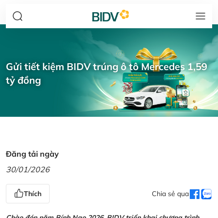
Gửi tiết kiệm BIDV trúng ô tô Mercedes 1,59
tỷ đồng
Đăng tải ngày
30/01/2026
Thích
Chia sẻ qua
Chào đón năm Bính Ngọ 2026, BIDV triển khai chương trình