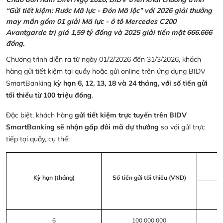
“Gửi tiết kiệm: Rước Mã lực - Đón Mã lộc” với 2026 giải thưởng
may mắn gồm 01 giải Mã lực - ô tô Mercedes C200
Avantgarde trị giá 1,59 tỷ đồng và 2025 giải tiền mặt 666.666
đồng.
Chương trình diễn ra từ ngày 01/2/2026 đến 31/3/2026, khách
hàng gửi tiết kiệm tại quầy hoặc gửi online trên ứng dụng BIDV
SmartBanking
kỳ hạn 6, 12, 13, 18 và 24 tháng, với số tiền gửi
tối thiểu từ 100 triệu đồng
.
Đặc biệt, khách hàng
gửi tiết kiệm trực tuyến trên BIDV
SmartBanking sẽ nhận gấp đôi mã dự thưởng
so với gửi trực
tiếp tại quầy, cụ thể:
Kỳ hạn (tháng)
Số tiền gửi tối thiểu (VND)
6
100.000.000