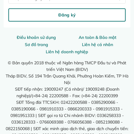
Đăng ký
Điều khoản sử dụng
An toàn & Bảo mật
Sơ đồ trang
Liên hệ cá nhân
Liên hệ doanh nghiệp
© Bản quyền 2018 thuộc về Ngân hàng TMCP Đầu tư và Phát
triển Việt Nam (BIDV)
Tháp BIDV, Số 194 Trần Quang Khải, Phường Hoàn Kiếm, TP Hà
Nội
SĐT tiếp nhận: 19009247 (Cá nhân)/ 19009248 (Doanh
nghiệp)/(+84-24) 22200588 - Fax: (+84-24) 22200399
SĐT Tổng đài TTCSKH: 02422200588 - 0385290066 -
0385190066 - 0981910333 - 0866200333 - 0981915333 -
0981951333 | SĐT gọi ra từ Chi nhánh BIDV: 0336258333 -
0336128333 - 0766069388 - 0766056388 - 0852198088 -
0822150068 | SĐT xác minh giao dịch thẻ, giao dịch chuyển tiền: