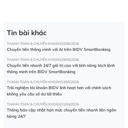
Tin bài khác
THANH TOÁN & CHUYỂN KHOẢN
10/06/2026
Chuyển tiền thông minh với AI trên BIDV SmartBanking
THANH TOÁN & CHUYỂN KHOẢN
29/05/2026
Chuyển tiền nhanh 24/7 giá trị cao với tính năng tách lệnh
thông minh trên BIDV SmartBanking
THANH TOÁN & CHUYỂN KHOẢN
13/05/2026
Trải nghiệm tài khoản BIDV linh hoạt hơn với chính sách
không yêu cầu số dư tối thiểu
THANH TOÁN & CHUYỂN KHOẢN
21/04/2026
Thông báo cập nhật hạn mức chuyển tiền nhanh liên ngân
hàng 24/7