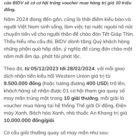
của BIDV sẽ có cơ hội trúng voucher mua hàng trị giá 10 triệu
đồng.
Năm 2024 đang đến gần, cũng là thời điểm kiều bào và
người Việt Nam sinh sống, làm việc tại nước ngoài nô nức
chuyển tiền về cho người thân để chào đón Tết Giáp Thìn.
Thấu hiểu nhu cầu đó, BIDV dành tặng Quý khách hàng
những phần quà hấp dẫn, ý nghĩa để cùng đón chào một
năm mới ấm áp, phát tài phát lộc.
Theo đó,
từ 05/12/2023 tới 28/02/2024
, với mỗi giao
dịch nhận tiền kiều hối Western Union giá trị từ
9.500.000 đồng
(hoặc tương đương
400 USD
) trở lên,
khách hàng sẽ nhận được 01 cơ hội tham gia quay số
may mắn trúng một trong
10 giải thưởng
, mỗi giải là
voucher mua hàng tại hệ thống Thế giới Di động, Điện
máy Xanh, Bách hóa Xanh, nhà thuốc An Khang trị giá
10.000.000 đồng/giải
.
Cơ cấu giải thưởng quay số may mắn như sau: