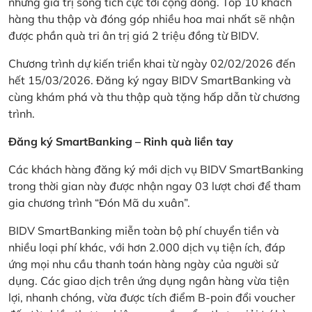
những giá trị sống tích cực tới cộng đồng. Top 10 khách
hàng thu thập và đóng góp nhiều hoa mai nhất sẽ nhận
được phần quà tri ân trị giá 2 triệu đồng từ BIDV.
Chương trình dự kiến triển khai từ ngày 02/02/2026 đến
hết 15/03/2026. Đăng ký ngay BIDV SmartBanking và
cùng khám phá và thu thập quà tặng hấp dẫn từ chương
trình.
Đăng ký SmartBanking – Rinh quà liền tay
Các khách hàng đăng ký mới dịch vụ BIDV SmartBanking
trong thời gian này được nhận ngay 03 lượt chơi để tham
gia chương trình “Đón Mã du xuân”.
BIDV SmartBanking miễn toàn bộ phí chuyển tiền và
nhiều loại phí khác, với hơn 2.000 dịch vụ tiện ích, đáp
ứng mọi nhu cầu thanh toán hàng ngày của người sử
dụng. Các giao dịch trên ứng dụng ngân hàng vừa tiện
lợi, nhanh chóng, vừa được tích điểm B-poin đổi voucher