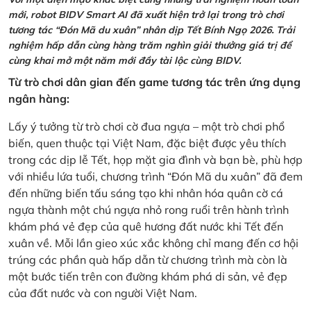
mới, robot BIDV Smart AI đã xuất hiện trở lại trong trò chơi
tương tác “Đón Mã du xuân” nhân dịp Tết Bính Ngọ 2026. Trải
nghiệm hấp dẫn cùng hàng trăm nghìn giải thưởng giá trị để
cùng khai mở một năm mới đầy tài lộc cùng BIDV.
Từ trò chơi dân gian đến game tương tác trên ứng dụng
ngân hàng:
Lấy ý tưởng từ trò chơi cờ đua ngựa – một trò chơi phổ
biến, quen thuộc tại Việt Nam, đặc biệt được yêu thích
trong các dịp lễ Tết, họp mặt gia đình và bạn bè, phù hợp
với nhiều lứa tuổi, chương trình “Đón Mã du xuân” đã đem
đến những biến tấu sáng tạo khi nhân hóa quân cờ cá
ngựa thành một chú ngựa nhỏ rong ruổi trên hành trình
khám phá vẻ đẹp của quê hương đất nước khi Tết đến
xuân về. Mỗi lần gieo xúc xắc không chỉ mang đến cơ hội
trúng các phần quà hấp dẫn từ chương trình mà còn là
một bước tiến trên con đường khám phá di sản, vẻ đẹp
của đất nước và con người Việt Nam.