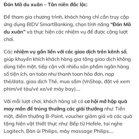
Đón Mã du xuân – Tân niên đắc lộc:
Để tham gia chương trình, khách hàng chỉ cần truy cập
ứng dụng BIDV SmartBanking, chọn tính năng
“Đón Mã
du xuân”
và thực hiện các nhiệm vụ để được cộng lượt
chơi.
Các
nhiệm vụ gắn liền với các giao dịch trên kênh số
,
giúp khuyến khích khách hàng gia tăng giao dịch không
dùng tiền mặt, tiếp cận với nhiều sản phẩm ngân hàng
số tiện ích, an toàn như thanh toan hóa đơn, nạp
thẻ/data, giao dịch Thẻ, mua sắm (VnShop, đặt vé xem
phim/vé tàu/vé xe/vé máy bay)….
Với mỗi lượt chơi, khách hàng sẽ có
cơ hội mở hộp quà
may mắn để trúng thưởng các giải thưởng
như: Tiền
mặt, điểm thưởng B-Point, voucher giảm giá và các quà
tặng hiện vật thiết thực như: Bếp từ Hafele, tai nghe
Logitech, Bàn ủi Philips, máy massage Philips….