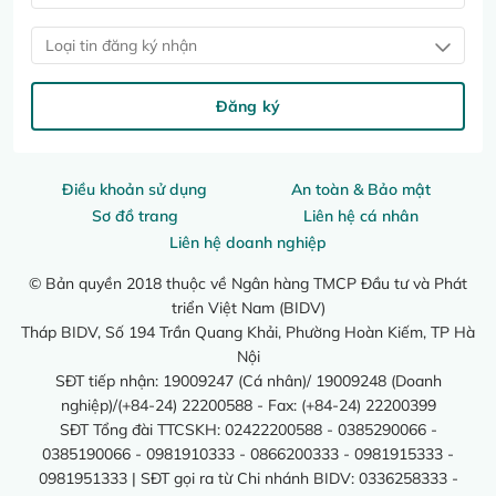
Loại tin đăng ký nhận
Đăng ký
Điều khoản sử dụng
An toàn & Bảo mật
Sơ đồ trang
Liên hệ cá nhân
Liên hệ doanh nghiệp
© Bản quyền 2018 thuộc về Ngân hàng TMCP Đầu tư và Phát
triển Việt Nam (BIDV)
Tháp BIDV, Số 194 Trần Quang Khải, Phường Hoàn Kiếm, TP Hà
Nội
SĐT tiếp nhận: 19009247 (Cá nhân)/ 19009248 (Doanh
nghiệp)/(+84-24) 22200588 - Fax: (+84-24) 22200399
SĐT Tổng đài TTCSKH: 02422200588 - 0385290066 -
0385190066 - 0981910333 - 0866200333 - 0981915333 -
0981951333 | SĐT gọi ra từ Chi nhánh BIDV: 0336258333 -