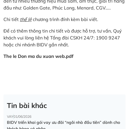
đến từ nhiều thương hiệu mua sắm, ẩm thực, giải trí hàng
đầu như: Golden Gate, Phúc Long, Menard, CGV…..
Chi tiết
thể lệ
chương trình đính kèm bài viết.
Để có thêm thông tin chi tiết và được hỗ trợ, tư vấn, Quý
khách vui lòng liên hệ Tổng đài CSKH 24/7: 1900 9247
hoặc chi nhánh BIDV gần nhất.
The le Don ma du xuan web.pdf
Tin bài khác
VAY
01/06/2026
BIDV triển khai gói vay ưu đãi “ngôi nhà đầu tiên” dành cho
khách hàng cá nhân