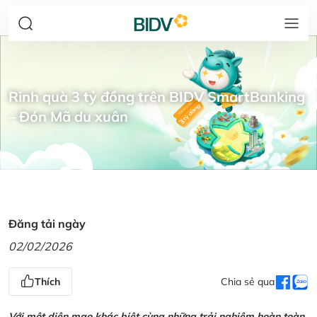
Rinh quà 3 tỷ đồng trên BIDV SmartBanking
– Đón Mã du xuân
Đăng tải ngày
02/02/2026
Thích
Chia sẻ qua
Với một diện mạo khác biệt cùng những trải nghiệm hoàn toàn