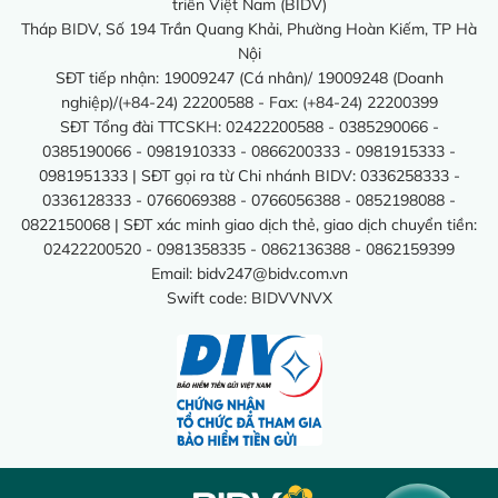
triển Việt Nam (BIDV)
Tháp BIDV, Số 194 Trần Quang Khải, Phường Hoàn Kiếm, TP Hà
Nội
SĐT tiếp nhận: 19009247 (Cá nhân)/ 19009248 (Doanh
nghiệp)/(+84-24) 22200588 - Fax: (+84-24) 22200399
SĐT Tổng đài TTCSKH: 02422200588 - 0385290066 -
0385190066 - 0981910333 - 0866200333 - 0981915333 -
0981951333 | SĐT gọi ra từ Chi nhánh BIDV: 0336258333 -
0336128333 - 0766069388 - 0766056388 - 0852198088 -
0822150068 | SĐT xác minh giao dịch thẻ, giao dịch chuyển tiền:
02422200520 - 0981358335 - 0862136388 - 0862159399
Email:
bidv247@bidv.com.vn
Swift code: BIDVVNVX