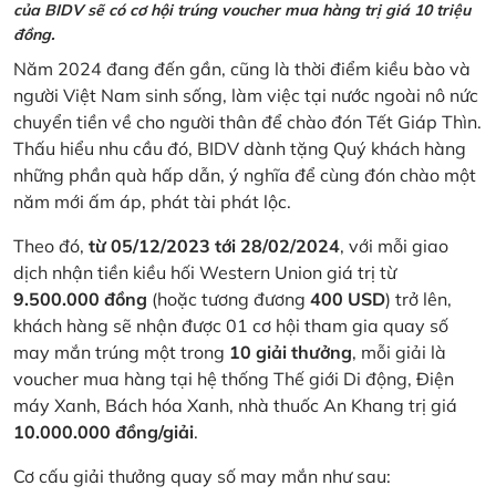
của BIDV sẽ có cơ hội trúng voucher mua hàng trị giá 10 triệu
đồng.
Năm 2024 đang đến gần, cũng là thời điểm kiều bào và
người Việt Nam sinh sống, làm việc tại nước ngoài nô nức
chuyển tiền về cho người thân để chào đón Tết Giáp Thìn.
Thấu hiểu nhu cầu đó, BIDV dành tặng Quý khách hàng
những phần quà hấp dẫn, ý nghĩa để cùng đón chào một
năm mới ấm áp, phát tài phát lộc.
Theo đó,
từ 05/12/2023 tới 28/02/2024
, với mỗi giao
dịch nhận tiền kiều hối Western Union giá trị từ
9.500.000 đồng
(hoặc tương đương
400 USD
) trở lên,
khách hàng sẽ nhận được 01 cơ hội tham gia quay số
may mắn trúng một trong
10 giải thưởng
, mỗi giải là
voucher mua hàng tại hệ thống Thế giới Di động, Điện
máy Xanh, Bách hóa Xanh, nhà thuốc An Khang trị giá
10.000.000 đồng/giải
.
Cơ cấu giải thưởng quay số may mắn như sau: