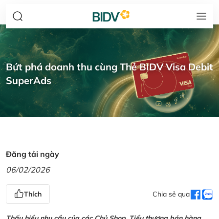
Bứt phá doanh thu cùng Thẻ BIDV Visa Debit
SuperAds
Đăng tải ngày
06/02/2026
Thích
Chia sẻ qua
Thấu hiểu nhu cầu của các Chủ Shop, Tiểu thương bán hàng