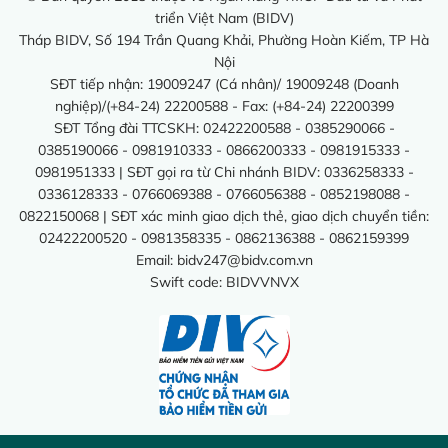
triển Việt Nam (BIDV)
Tháp BIDV, Số 194 Trần Quang Khải, Phường Hoàn Kiếm, TP Hà
Nội
SĐT tiếp nhận: 19009247 (Cá nhân)/ 19009248 (Doanh
nghiệp)/(+84-24) 22200588 - Fax: (+84-24) 22200399
SĐT Tổng đài TTCSKH: 02422200588 - 0385290066 -
0385190066 - 0981910333 - 0866200333 - 0981915333 -
0981951333 | SĐT gọi ra từ Chi nhánh BIDV: 0336258333 -
0336128333 - 0766069388 - 0766056388 - 0852198088 -
0822150068 | SĐT xác minh giao dịch thẻ, giao dịch chuyển tiền:
02422200520 - 0981358335 - 0862136388 - 0862159399
Email:
bidv247@bidv.com.vn
Swift code: BIDVVNVX