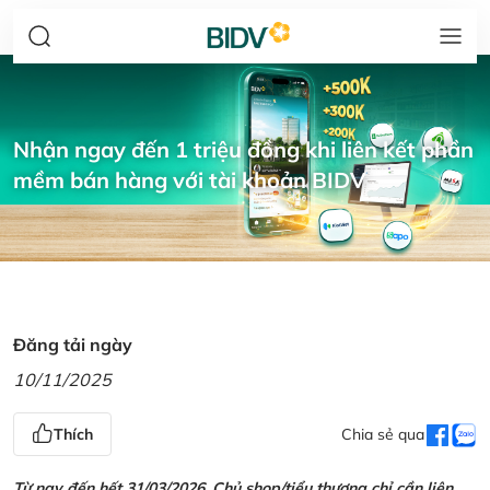
Nhận ngay đến 1 triệu đồng khi liên kết phần
mềm bán hàng với tài khoản BIDV
Đăng tải ngày
10/11/2025
Thích
Chia sẻ qua
Từ nay đến hết 31/03/2026, Chủ shop/tiểu thương chỉ cần liên