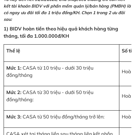
kết tài khoản BIDV với phần mềm quản lý/bán hàng (PMBH) là
có ngay ưu đãi tối đa 1 triệu đồng/KH. Chọn 1 trong 2 ưu đãi
sau:
1) BIDV hoàn tiền theo hiệu quả khách hàng từng
tháng, tối đa 1.000.000đ/KH
Thể lệ
Số ti
Mức 1:
CASA từ 10 triệu - dưới 30 triệu
Hoàn 
đồng/tháng
Mức 2:
CASA từ 30 triệu - dưới 50 triệu
Hoàn 
đồng/tháng:
Mức 3:
CASA từ 50 triệu đồng/tháng trở lên:
Hoàn 
CASA xét tại tháng liền sau tháng liên kết phần