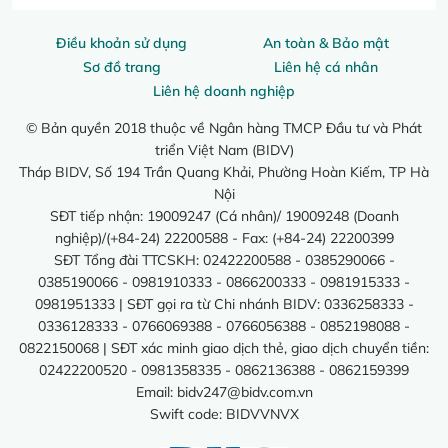
Điều khoản sử dụng
An toàn & Bảo mật
Sơ đồ trang
Liên hệ cá nhân
Liên hệ doanh nghiệp
© Bản quyền 2018 thuộc về Ngân hàng TMCP Đầu tư và Phát
triển Việt Nam (BIDV)
Tháp BIDV, Số 194 Trần Quang Khải, Phường Hoàn Kiếm, TP Hà
Nội
SĐT tiếp nhận: 19009247 (Cá nhân)/ 19009248 (Doanh
nghiệp)/(+84-24) 22200588 - Fax: (+84-24) 22200399
SĐT Tổng đài TTCSKH: 02422200588 - 0385290066 -
0385190066 - 0981910333 - 0866200333 - 0981915333 -
0981951333 | SĐT gọi ra từ Chi nhánh BIDV: 0336258333 -
0336128333 - 0766069388 - 0766056388 - 0852198088 -
0822150068 | SĐT xác minh giao dịch thẻ, giao dịch chuyển tiền:
02422200520 - 0981358335 - 0862136388 - 0862159399
Email:
bidv247@bidv.com.vn
Swift code: BIDVVNVX