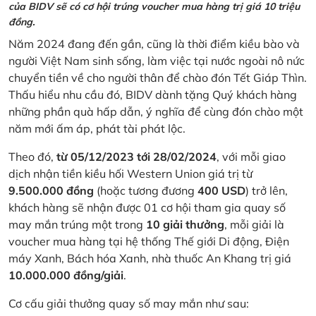
của BIDV sẽ có cơ hội trúng voucher mua hàng trị giá 10 triệu
đồng.
Năm 2024 đang đến gần, cũng là thời điểm kiều bào và
người Việt Nam sinh sống, làm việc tại nước ngoài nô nức
chuyển tiền về cho người thân để chào đón Tết Giáp Thìn.
Thấu hiểu nhu cầu đó, BIDV dành tặng Quý khách hàng
những phần quà hấp dẫn, ý nghĩa để cùng đón chào một
năm mới ấm áp, phát tài phát lộc.
Theo đó,
từ 05/12/2023 tới 28/02/2024
, với mỗi giao
dịch nhận tiền kiều hối Western Union giá trị từ
9.500.000 đồng
(hoặc tương đương
400 USD
) trở lên,
khách hàng sẽ nhận được 01 cơ hội tham gia quay số
may mắn trúng một trong
10 giải thưởng
, mỗi giải là
voucher mua hàng tại hệ thống Thế giới Di động, Điện
máy Xanh, Bách hóa Xanh, nhà thuốc An Khang trị giá
10.000.000 đồng/giải
.
Cơ cấu giải thưởng quay số may mắn như sau: