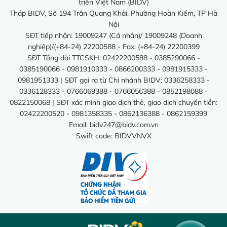
triển Việt Nam (BIDV)
Tháp BIDV, Số 194 Trần Quang Khải, Phường Hoàn Kiếm, TP Hà
Nội
SĐT tiếp nhận: 19009247 (Cá nhân)/ 19009248 (Doanh
nghiệp)/(+84-24) 22200588 - Fax: (+84-24) 22200399
SĐT Tổng đài TTCSKH: 02422200588 - 0385290066 -
0385190066 - 0981910333 - 0866200333 - 0981915333 -
0981951333 | SĐT gọi ra từ Chi nhánh BIDV: 0336258333 -
0336128333 - 0766069388 - 0766056388 - 0852198088 -
0822150068 | SĐT xác minh giao dịch thẻ, giao dịch chuyển tiền:
02422200520 - 0981358335 - 0862136388 - 0862159399
Email:
bidv247@bidv.com.vn
Swift code: BIDVVNVX