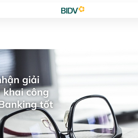
hận giải
 khai công
Banking tốt