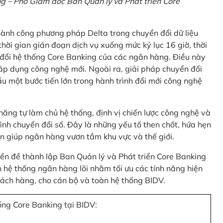
 – Phó Giám đốc Ban Quản lý và Phát triển Core
thành công phương pháp Delta trong chuyển đổi dữ liệu
hời gian gián đoạn dịch vụ xuống mức kỷ lục 16 giờ, thời
 đổi hệ thống Core Banking của các ngân hàng. Điều này
 áp dụng công nghệ mới. Ngoài ra, giải pháp chuyển đổi
u một bước tiến lớn trong hành trình đổi mới công nghệ
ng tự làm chủ hệ thống, định vị chiến lược công nghệ và
ình chuyển đổi số. Đây là những yếu tố then chốt, hứa hẹn
n giúp ngân hàng vươn tầm khu vực và thế giới.
tiền đề thành lập Ban Quản lý và Phát triển Core Banking
hệ thống ngân hàng lõi nhằm tối ưu các tính năng hiện
 khách hàng, cho cán bộ và toàn hệ thống BIDV.
ống Core Banking tại BIDV: