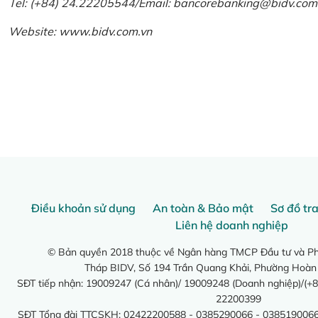
Tel: (+84) 24.22205544/Email: bancorebanking@bidv.com
Website:
www.bidv.com.vn
Điều khoản sử dụng
An toàn & Bảo mật
Sơ đồ tr
Liên hệ doanh nghiệp
© Bản quyền 2018 thuộc về Ngân hàng TMCP Đầu tư và Phá
Tháp BIDV, Số 194 Trần Quang Khải, Phường Hoàn
SĐT tiếp nhận: 19009247 (Cá nhân)/ 19009248 (Doanh nghiệp)/(+8
22200399
SĐT Tổng đài TTCSKH: 02422200588 - 0385290066 - 0385190066