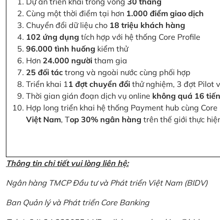
Dự án triển khai trong vòng
30 tháng
Cùng một thời điểm tại hơn
1.000 điểm giao dịch
Chuyển đổi dữ liệu cho
18 triệu khách hàng
102 ứng dụng
tích hợp với hệ thống Core Profile
96.000 tình huống
kiểm thử
Hơn
24.000 người
tham gia
25 đối tác
trong và ngoài nước cùng phối hợp
Triển khai 1
1 đợt chuyển đổi
thử nghiệm, 3 đợt Pilot 
Thời gian gián đoạn dịch vụ online
không quá 16 tiế
Hợp long triển khai hệ thống Payment hub cùng Core 
Việt Nam
, T
op 30% ngân hàng
trên thế giới thực hi
Thông tin chi tiết vui lòng liên hệ:
Ngân hàng TMCP Đầu tư và Phát triển Việt Nam (BIDV)
Ban Quản lý và Phát triển Core Banking