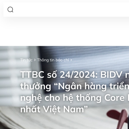
Tin tức
Thông tin báo chí
TTBC số 24/2024: BIDV n
thưởng “Ngân hàng triển
nghệ cho hệ thống Core 
nhất Việt Nam”