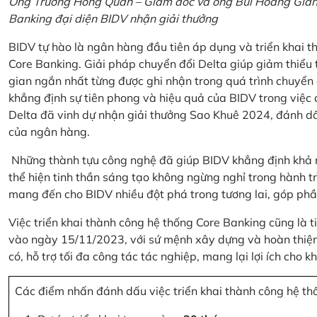
Ông Trương Hồng Quân – Giám đốc và ông Bùi Hoàng Giang
Banking đại diện BIDV nhận giải thưởng
BIDV tự hào là ngân hàng đầu tiên áp dụng và triển khai 
Core Banking. Giải pháp chuyển đổi Delta giúp giảm thiểu t
gian ngắn nhất từng được ghi nhận trong quá trình chuyển
khẳng định sự tiên phong và hiệu quả của BIDV trong việc
Delta đã vinh dự nhận giải thưởng Sao Khuê 2024, đánh dấ
của ngân hàng.
Những thành tựu công nghệ đã giúp BIDV khẳng định khả nă
thể hiện tinh thần sáng tạo không ngừng nghỉ trong hành tr
mang đến cho BIDV nhiều đột phá trong tương lai, góp phầ
Việc triển khai thành công hệ thống Core Banking cũng là 
vào ngày 15/11/2023, với sứ mệnh xây dựng và hoàn thiện 
có, hỗ trợ tối đa công tác tác nghiệp, mang lại lợi ích cho
Các điểm nhấn đánh dấu việc triển khai thành công hệ th