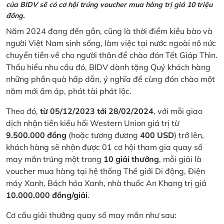
của BIDV sẽ có cơ hội trúng voucher mua hàng trị giá 10 triệu
đồng.
Năm 2024 đang đến gần, cũng là thời điểm kiều bào và
người Việt Nam sinh sống, làm việc tại nước ngoài nô nức
chuyển tiền về cho người thân để chào đón Tết Giáp Thìn.
Thấu hiểu nhu cầu đó, BIDV dành tặng Quý khách hàng
những phần quà hấp dẫn, ý nghĩa để cùng đón chào một
năm mới ấm áp, phát tài phát lộc.
Theo đó,
từ 05/12/2023 tới 28/02/2024
, với mỗi giao
dịch nhận tiền kiều hối Western Union giá trị từ
9.500.000 đồng
(hoặc tương đương
400 USD
) trở lên,
khách hàng sẽ nhận được 01 cơ hội tham gia quay số
may mắn trúng một trong
10 giải thưởng
, mỗi giải là
voucher mua hàng tại hệ thống Thế giới Di động, Điện
máy Xanh, Bách hóa Xanh, nhà thuốc An Khang trị giá
10.000.000 đồng/giải
.
Cơ cấu giải thưởng quay số may mắn như sau: