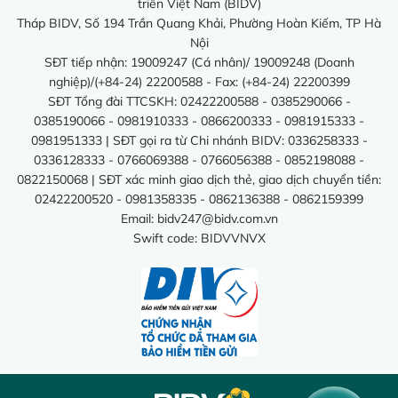
triển Việt Nam (BIDV)
Tháp BIDV, Số 194 Trần Quang Khải, Phường Hoàn Kiếm, TP Hà
Nội
SĐT tiếp nhận: 19009247 (Cá nhân)/ 19009248 (Doanh
nghiệp)/(+84-24) 22200588 - Fax: (+84-24) 22200399
SĐT Tổng đài TTCSKH: 02422200588 - 0385290066 -
0385190066 - 0981910333 - 0866200333 - 0981915333 -
0981951333 | SĐT gọi ra từ Chi nhánh BIDV: 0336258333 -
0336128333 - 0766069388 - 0766056388 - 0852198088 -
0822150068 | SĐT xác minh giao dịch thẻ, giao dịch chuyển tiền:
02422200520 - 0981358335 - 0862136388 - 0862159399
Email:
bidv247@bidv.com.vn
Swift code: BIDVVNVX