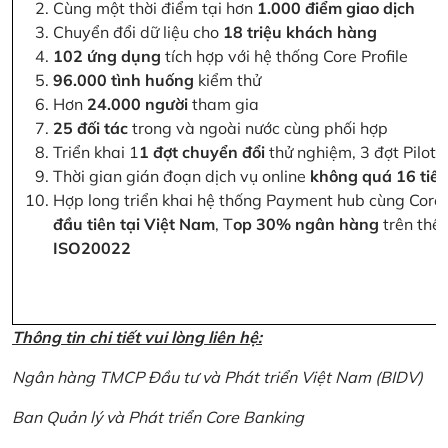
Cùng một thời điểm tại hơn
1.000 điểm giao dịch
Chuyển đổi dữ liệu cho
18 triệu khách hàng
102 ứng dụng
tích hợp với hệ thống Core Profile
96.000 tình huống
kiểm thử
Hơn
24.000 người
tham gia
25 đối tác
trong và ngoài nước cùng phối hợp
Triển khai 1
1 đợt chuyển đổi
thử nghiệm, 3 đợt Pilot 
Thời gian gián đoạn dịch vụ online
không quá 16 tiế
Hợp long triển khai hệ thống Payment hub cùng Core 
đầu tiên tại Việt Nam
, T
op 30% ngân hàng
trên thế 
ISO20022
Thông tin chi tiết vui lòng liên hệ:
Ngân hàng TMCP Đầu tư và Phát triển Việt Nam (BIDV)
Ban Quản lý và Phát triển Core Banking