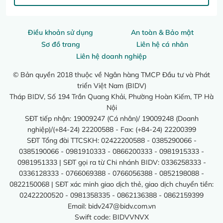
Điều khoản sử dụng
An toàn & Bảo mật
Sơ đồ trang
Liên hệ cá nhân
Liên hệ doanh nghiệp
© Bản quyền 2018 thuộc về Ngân hàng TMCP Đầu tư và Phát
triển Việt Nam (BIDV)
Tháp BIDV, Số 194 Trần Quang Khải, Phường Hoàn Kiếm, TP Hà
Nội
SĐT tiếp nhận: 19009247 (Cá nhân)/ 19009248 (Doanh
nghiệp)/(+84-24) 22200588 - Fax: (+84-24) 22200399
SĐT Tổng đài TTCSKH: 02422200588 - 0385290066 -
0385190066 - 0981910333 - 0866200333 - 0981915333 -
0981951333 | SĐT gọi ra từ Chi nhánh BIDV: 0336258333 -
0336128333 - 0766069388 - 0766056388 - 0852198088 -
0822150068 | SĐT xác minh giao dịch thẻ, giao dịch chuyển tiền:
02422200520 - 0981358335 - 0862136388 - 0862159399
Email:
bidv247@bidv.com.vn
Swift code: BIDVVNVX