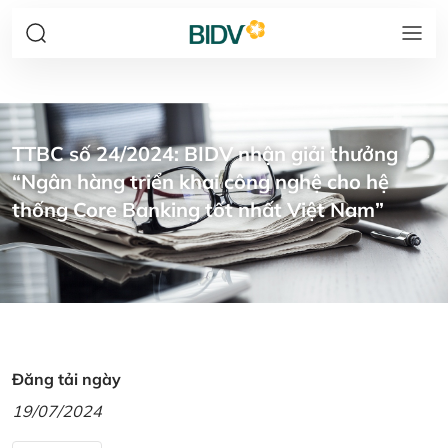
TTBC số 24/2024: BIDV nhận giải thưởng
“Ngân hàng triển khai công nghệ cho hệ
thống Core Banking tốt nhất Việt Nam”
Đăng tải ngày
19/07/2024