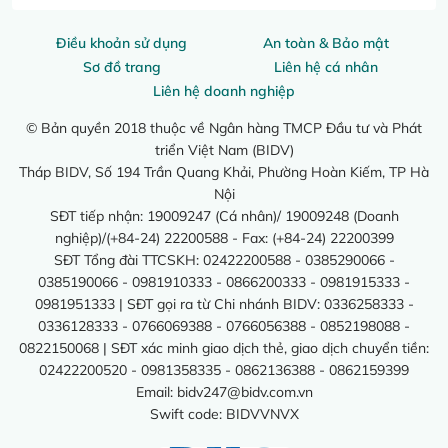
Điều khoản sử dụng
An toàn & Bảo mật
Sơ đồ trang
Liên hệ cá nhân
Liên hệ doanh nghiệp
© Bản quyền 2018 thuộc về Ngân hàng TMCP Đầu tư và Phát
triển Việt Nam (BIDV)
Tháp BIDV, Số 194 Trần Quang Khải, Phường Hoàn Kiếm, TP Hà
Nội
SĐT tiếp nhận: 19009247 (Cá nhân)/ 19009248 (Doanh
nghiệp)/(+84-24) 22200588 - Fax: (+84-24) 22200399
SĐT Tổng đài TTCSKH: 02422200588 - 0385290066 -
0385190066 - 0981910333 - 0866200333 - 0981915333 -
0981951333 | SĐT gọi ra từ Chi nhánh BIDV: 0336258333 -
0336128333 - 0766069388 - 0766056388 - 0852198088 -
0822150068 | SĐT xác minh giao dịch thẻ, giao dịch chuyển tiền:
02422200520 - 0981358335 - 0862136388 - 0862159399
Email:
bidv247@bidv.com.vn
Swift code: BIDVVNVX