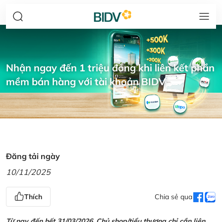
Nhận ngay đến 1 triệu đồng khi liên kết phần
mềm bán hàng với tài khoản BIDV
Đăng tải ngày
10/11/2025
Thích
Chia sẻ qua
Từ nay đến hết 31/03/2026, Chủ shop/tiểu thương chỉ cần liên