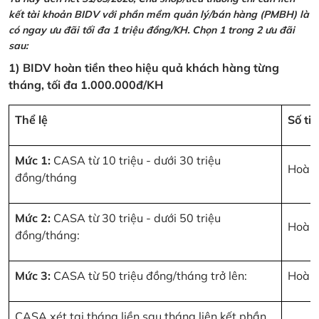
kết tài khoản BIDV với phần mềm quản lý/bán hàng (PMBH) là
có ngay ưu đãi tối đa 1 triệu đồng/KH. Chọn 1 trong 2 ưu đãi
sau:
1) BIDV hoàn tiền theo hiệu quả khách hàng từng
tháng, tối đa 1.000.000đ/KH
Thể lệ
Số ti
Mức 1:
CASA từ 10 triệu - dưới 30 triệu
Hoàn 
đồng/tháng
Mức 2:
CASA từ 30 triệu - dưới 50 triệu
Hoàn 
đồng/tháng:
Mức 3:
CASA từ 50 triệu đồng/tháng trở lên:
Hoàn 
CASA xét tại tháng liền sau tháng liên kết phần