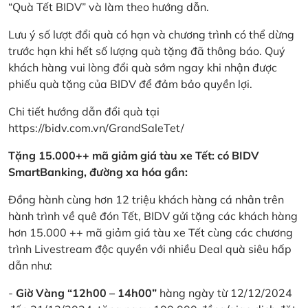
“Quà Tết BIDV” và làm theo hướng dẫn.
Lưu ý số lượt đổi quà có hạn và chương trình có thể dừng
trước hạn khi hết số lượng quà tặng đã thông báo. Quý
khách hàng vui lòng đổi quà sớm ngay khi nhận được
phiếu quà tặng của BIDV để đảm bảo quyền lợi.
Chi tiết hướng dẫn đổi quà tại
https://bidv.com.vn/GrandSaleTet/
Tặng 15.000++ mã giảm giá tàu xe Tết: có BIDV
SmartBanking, đường xa hóa gần:
Đồng hành cùng hơn 12 triệu khách hàng cá nhân trên
hành trình về quê đón Tết, BIDV gửi tặng các khách hàng
hơn 15.000 ++ mã giảm giá tàu xe Tết cùng các chương
trình Livestream độc quyền với nhiều Deal quà siêu hấp
dẫn như:
-
Giờ Vàng “12h00 – 14h00”
hàng ngày từ 12/12/2024