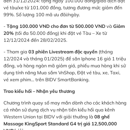
đến 31/12/2024: tặng ngay 100.000 đồng/giao dịch đặt
vé tàu/xe từ 101.000 đồng, tương đương mức giảm đến
99%. Số lượng 100 mã ưu đãi/ngày.
-
Tặng 100.000 VND cho đơn từ 500.000 VND
và
Giảm
20%
(tối đa 50.000 đồng) khi đặt vé Tàu – Xe từ
12/12/2024 đến 28/02/2025.
- Tham gia
03 phiên Livestream độc quyền
(tháng
12/2024 và tháng 01/2025) để săn Iphone 16 giá 1 triệu
đồng, và hàng ngàn mã giảm giá, phiếu mua hàng khi sử
dụng tính năng Mua sắm VnShop, Đặt vé tàu, xe, Taxi,
vé xem phim… trên BIDV SmartBanking.
Trao kiều hối – Nhận yêu thương
Chương trình quay số may mắn dành cho các khách hàng
cá nhân sử dụng dịch vụ nhận tiền kiều hối qua kênh
Western Union tại BIDV với giải thưởng là
08 ghế
Massage KingSport Standard G4 trị giá 12,500,000