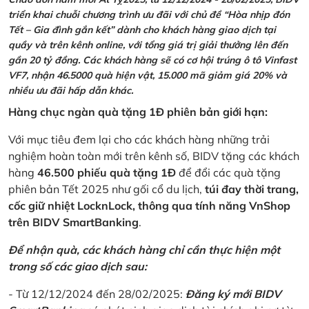
triển khai chuỗi chương trình ưu đãi với chủ đề “Hòa nhịp đón
Tết – Gia đình gắn kết” dành cho khách hàng giao dịch tại
quầy và trên kênh online, với tổng giá trị giải thưởng lên đến
gần 20 tỷ đồng. Các khách hàng sẽ có cơ hội trúng ô tô Vinfast
VF7, nhận 46.5000 quà hiện vật, 15.000 mã giảm giá 20% và
nhiều ưu đãi hấp dẫn khác.
Hàng chục ngàn quà tặng 1Đ phiên bản giới hạn:
Với mục tiêu đem lại cho các khách hàng những trải
nghiệm hoàn toàn mới trên kênh số, BIDV tặng các khách
hàng
46.500 phiếu quà tặng 1Đ
để đổi các quà tặng
phiên bản Tết 2025 như gối cổ du lịch,
túi đay thời trang,
cốc giữ nhiệt LocknLock, thông qua tính năng VnShop
trên BIDV SmartBanking
.
Để nhận quà, các khách hàng chỉ cần thực hiện một
trong số các giao dịch sau:
- Từ 12/12/2024 đến 28/02/2025:
Đăng ký mới BIDV