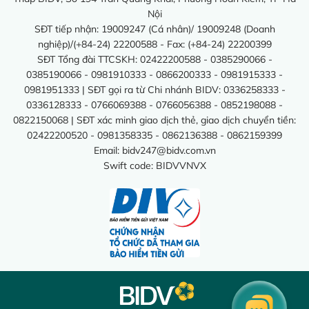
Nội
SĐT tiếp nhận: 19009247 (Cá nhân)/ 19009248 (Doanh
nghiệp)/(+84-24) 22200588 - Fax: (+84-24) 22200399
SĐT Tổng đài TTCSKH: 02422200588 - 0385290066 -
0385190066 - 0981910333 - 0866200333 - 0981915333 -
0981951333 | SĐT gọi ra từ Chi nhánh BIDV: 0336258333 -
0336128333 - 0766069388 - 0766056388 - 0852198088 -
0822150068 | SĐT xác minh giao dịch thẻ, giao dịch chuyển tiền:
02422200520 - 0981358335 - 0862136388 - 0862159399
Email:
bidv247@bidv.com.vn
Swift code: BIDVVNVX