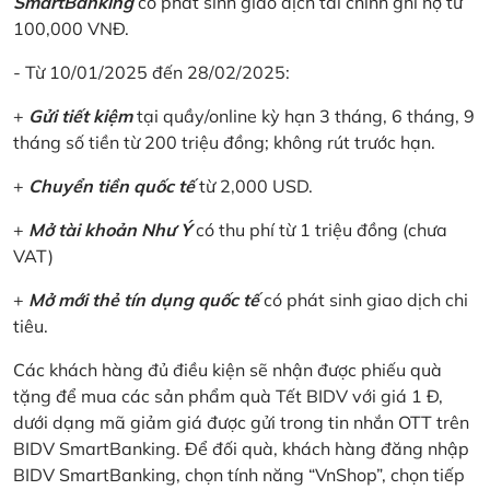
SmartBanking
có phát sinh giao dịch tài chính ghi nợ từ
100,000 VNĐ.
- Từ 10/01/2025 đến 28/02/2025:
+
Gửi tiết kiệm
tại quầy/online kỳ hạn 3 tháng, 6 tháng, 9
tháng số tiền từ 200 triệu đồng; không rút trước hạn.
+
Chuyển tiền quốc tế
từ 2,000 USD.
+
Mở tài khoản Như Ý
có thu phí từ 1 triệu đồng (chưa
VAT)
+
Mở mới thẻ tín dụng quốc tế
có phát sinh giao dịch chi
tiêu.
Các khách hàng đủ điều kiện sẽ nhận được phiếu quà
tặng để mua các sản phẩm quà Tết BIDV với giá 1 Đ,
dưới dạng mã giảm giá được gửi trong tin nhắn OTT trên
BIDV SmartBanking. Để đối quà, khách hàng đăng nhập
BIDV SmartBanking, chọn tính năng “VnShop”, chọn tiếp