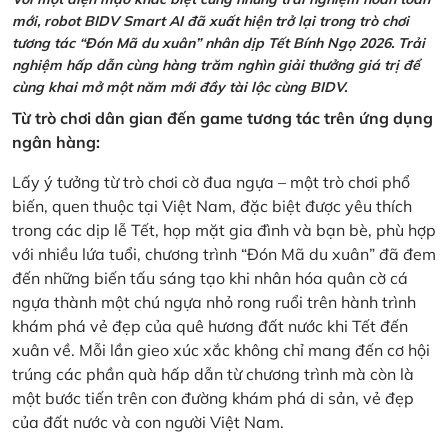
mới, robot BIDV Smart AI đã xuất hiện trở lại trong trò chơi
tương tác “Đón Mã du xuân” nhân dịp Tết Bính Ngọ 2026. Trải
nghiệm hấp dẫn cùng hàng trăm nghìn giải thưởng giá trị để
cùng khai mở một năm mới đầy tài lộc cùng BIDV.
Từ trò chơi dân gian đến game tương tác trên ứng dụng
ngân hàng:
Lấy ý tưởng từ trò chơi cờ đua ngựa – một trò chơi phổ
biến, quen thuộc tại Việt Nam, đặc biệt được yêu thích
trong các dịp lễ Tết, họp mặt gia đình và bạn bè, phù hợp
với nhiều lứa tuổi, chương trình “Đón Mã du xuân” đã đem
đến những biến tấu sáng tạo khi nhân hóa quân cờ cá
ngựa thành một chú ngựa nhỏ rong ruổi trên hành trình
khám phá vẻ đẹp của quê hương đất nước khi Tết đến
xuân về. Mỗi lần gieo xúc xắc không chỉ mang đến cơ hội
trúng các phần quà hấp dẫn từ chương trình mà còn là
một bước tiến trên con đường khám phá di sản, vẻ đẹp
của đất nước và con người Việt Nam.