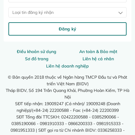
Loại tin đăng ký nhận
Đăng ký
Điều khoản sử dụng
An toàn & Bảo mật
Sơ đồ trang
Liên hệ cá nhân
Liên hệ doanh nghiệp
© Bản quyền 2018 thuộc về Ngân hàng TMCP Đầu tư và Phát
triển Việt Nam (BIDV)
Tháp BIDV, Số 194 Trần Quang Khải, Phường Hoàn Kiếm, TP Hà
Nội
SĐT tiếp nhận: 19009247 (Cá nhân)/ 19009248 (Doanh
nghiệp)/(+84-24) 22200588 - Fax: (+84-24) 22200399
SĐT Tổng đài TTCSKH: 02422200588 - 0385290066 -
0385190066 - 0981910333 - 0866200333 - 0981915333 -
0981951333 | SĐT gọi ra từ Chi nhánh BIDV: 0336258333 -