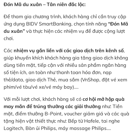
Đón Mã du xuân – Tân niên đắc lộc:
Để tham gia chương trình, khách hàng chỉ cần truy cập
ứng dụng BIDV SmartBanking, chọn tính năng
“Đón Mã
du xuân”
và thực hiện các nhiệm vụ để được cộng lượt
chơi.
Các
nhiệm vụ gắn liền với các giao dịch trên kênh số
,
giúp khuyến khích khách hàng gia tăng giao dịch không
dùng tiền mặt, tiếp cận với nhiều sản phẩm ngân hàng
số tiện ích, an toàn như thanh toan hóa đơn, nạp
thẻ/data, giao dịch Thẻ, mua sắm (VnShop, đặt vé xem
phim/vé tàu/vé xe/vé máy bay)….
Với mỗi lượt chơi, khách hàng sẽ có
cơ hội mở hộp quà
may mắn để trúng thưởng các giải thưởng
như: Tiền
mặt, điểm thưởng B-Point, voucher giảm giá và các quà
tặng hiện vật thiết thực như: Bếp từ Hafele, tai nghe
Logitech, Bàn ủi Philips, máy massage Philips….