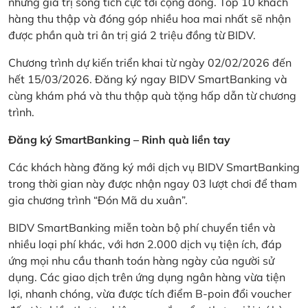
những giá trị sống tích cực tới cộng đồng. Top 10 khách
hàng thu thập và đóng góp nhiều hoa mai nhất sẽ nhận
được phần quà tri ân trị giá 2 triệu đồng từ BIDV.
Chương trình dự kiến triển khai từ ngày 02/02/2026 đến
hết 15/03/2026. Đăng ký ngay BIDV SmartBanking và
cùng khám phá và thu thập quà tặng hấp dẫn từ chương
trình.
Đăng ký SmartBanking – Rinh quà liền tay
Các khách hàng đăng ký mới dịch vụ BIDV SmartBanking
trong thời gian này được nhận ngay 03 lượt chơi để tham
gia chương trình “Đón Mã du xuân”.
BIDV SmartBanking miễn toàn bộ phí chuyển tiền và
nhiều loại phí khác, với hơn 2.000 dịch vụ tiện ích, đáp
ứng mọi nhu cầu thanh toán hàng ngày của người sử
dụng. Các giao dịch trên ứng dụng ngân hàng vừa tiện
lợi, nhanh chóng, vừa được tích điểm B-poin đổi voucher