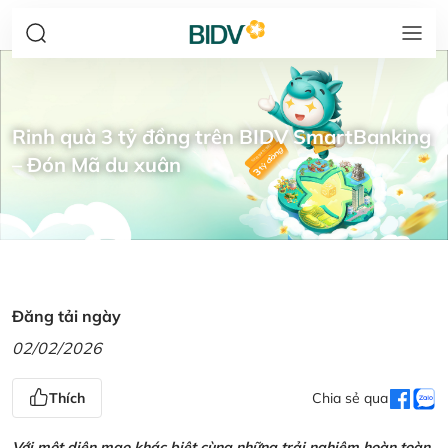
Rinh quà 3 tỷ đồng trên BIDV SmartBanking
– Đón Mã du xuân
Đăng tải ngày
02/02/2026
Thích
Chia sẻ qua
Với một diện mạo khác biệt cùng những trải nghiệm hoàn toàn