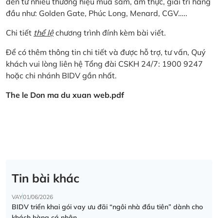
đến từ nhiều thương hiệu mua sắm, ẩm thực, giải trí hàng
đầu như: Golden Gate, Phúc Long, Menard, CGV…..
Chi tiết
thể lệ
chương trình đính kèm bài viết.
Để có thêm thông tin chi tiết và được hỗ trợ, tư vấn, Quý
khách vui lòng liên hệ Tổng đài CSKH 24/7: 1900 9247
hoặc chi nhánh BIDV gần nhất.
The le Don ma du xuan web.pdf
Tin bài khác
VAY
01/06/2026
BIDV triển khai gói vay ưu đãi “ngôi nhà đầu tiên” dành cho
khách hàng cá nhân