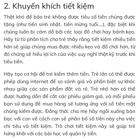
2. Khuyến khích tiết kiệm
Thật khó để bảo trẻ không được tiêu số tiền chúng được
tặng (như tiền sinh nhật, tiền mừng tuổi….), đặc biệt khi
chúng luôn bị cám dỗ bởi các loại đồ chơi hay bánh kẹo.
Hãy từ từ phân tích cho trẻ thấy rằng tiết kiệm nhiều tiền
hơn sẽ giúp chúng mua được nhiều kẹo và đồ chơi hơn, từ
đó chúng sẽ hiểu lợi ích của việc suy nghĩ thật kỹ trước khi
tiêu tiền.
Hãy tạo cơ hội để trẻ kiếm thêm tiền. Trẻ lớn có thể được
phép dùng internet để so sánh giá và phân biệt sự khác
nhau giữa các sản phẩm đắt và rẻ. Trẻ nhỏ hơn có thể
được hướng dẫn để cắt các phiếu giảm giá, và mỗi phiếu
bạn sử dụng để mua hàng sẽ tương ứng với số tiền mặt
chúng kiếm được. Đồng thời, cha mẹ hãy ngồi xuống bàn
bạc với con về cách con sẽ phân bổ số tiền này cho việc
chi tiêu và tiết kiệm. Trò chơi tiết kiệm này sẽ giúp trẻ
hứng khởi với các bài học về quản lý tiền.