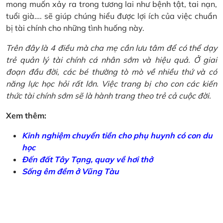
mong muốn xảy ra trong tương lai như bệnh tật, tai nạn,
tuổi già…. sẽ giúp chúng hiểu được lợi ích của việc chuẩn
bị tài chính cho những tình huống này.
Trên đây là 4 điều mà cha mẹ cần lưu tâm để có thể dạy
trẻ quản lý tài chính cá nhân sớm và hiệu quả. Ở giai
đoạn đầu đời, các bé thường tò mò về nhiều thứ và có
năng lực học hỏi rất lớn. Việc trang bị cho con các kiến
thức tài chính sớm sẽ là hành trang theo trẻ cả cuộc đời.
Xem thêm:
Kinh nghiệm chuyển tiền cho phụ huynh có con du
học
Đến đất Tây Tạng, quay về hơi thở
Sống êm đềm ở Vũng Tàu