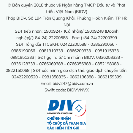
© Bản quyền 2018 thuộc về Ngân hàng TMCP Đầu tư và Phát
triển Việt Nam (BIDV)
Tháp BIDV, Số 194 Trần Quang Khải, Phường Hoàn Kiếm, TP Hà
Nội
SĐT tiếp nhận: 19009247 (Cá nhân)/ 19009248 (Doanh
nghiệp)/(+84-24) 22200588 - Fax: (+84-24) 22200399
SĐT Tổng đài TTCSKH: 02422200588 - 0385290066 -
0385190066 - 0981910333 - 0866200333 - 0981915333 -
0981951333 | SĐT gọi ra từ Chi nhánh BIDV: 0336258333 -
0336128333 - 0766069388 - 0766056388 - 0852198088 -
0822150068 | SĐT xác minh giao dịch thẻ, giao dịch chuyển tiền:
02422200520 - 0981358335 - 0862136388 - 0862159399
Email:
bidv247@bidv.com.vn
Swift code: BIDVVNVX