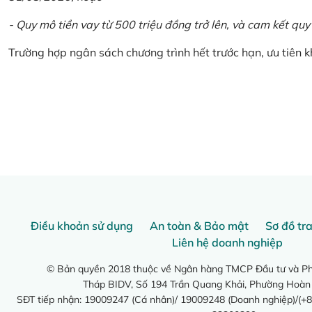
- Quy mô tiền vay từ 500 triệu đồng trở lên, và cam kết quy
Trường hợp ngân sách chương trình hết trước hạn, ưu tiên 
Điều khoản sử dụng
An toàn & Bảo mật
Sơ đồ tr
Liên hệ doanh nghiệp
© Bản quyền 2018 thuộc về Ngân hàng TMCP Đầu tư và Phá
Tháp BIDV, Số 194 Trần Quang Khải, Phường Hoàn
SĐT tiếp nhận: 19009247 (Cá nhân)/ 19009248 (Doanh nghiệp)/(+8