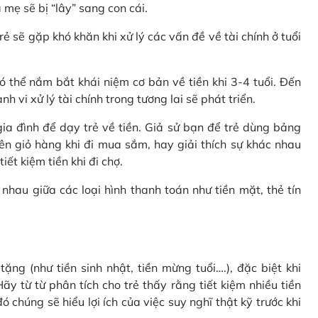
 mẹ sẽ bị “lây” sang con cái.
rẻ sẽ gặp khó khăn khi xử lý các vấn đề về tài chính ở tuổi
 thể nắm bắt khái niệm cơ bản về tiền khi 3-4 tuổi. Đến
 vi xử lý tài chính trong tương lai sẽ phát triển.
a đình để dạy trẻ về tiền. Giả sử bạn để trẻ dùng bảng
ên giỏ hàng khi đi mua sắm, hay giải thích sự khác nhau
ết kiệm tiền khi đi chợ.
nhau giữa các loại hình thanh toán như tiền mặt, thẻ tín
ặng (như tiền sinh nhật, tiền mừng tuổi….), đặc biệt khi
ãy từ từ phân tích cho trẻ thấy rằng tiết kiệm nhiều tiền
 chúng sẽ hiểu lợi ích của việc suy nghĩ thật kỹ trước khi