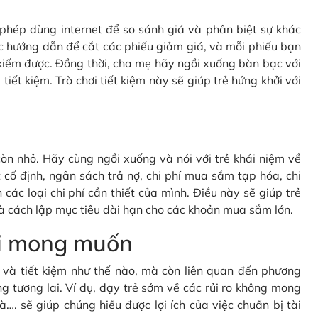
c phép dùng internet để so sánh giá và phân biệt sự khác
c hướng dẫn để cắt các phiếu giảm giá, và mỗi phiếu bạn
kiếm được. Đồng thời, cha mẹ hãy ngồi xuống bàn bạc với
tiết kiệm. Trò chơi tiết kiệm này sẽ giúp trẻ hứng khởi với
òn nhỏ. Hãy cùng ngồi xuống và nói với trẻ khái niệm về
cố định, ngân sách trả nợ, chi phí mua sắm tạp hóa, chi
 các loại chi phí cần thiết của mình. Điều này sẽ giúp trẻ
à cách lập mục tiêu dài hạn cho các khoản mua sắm lớn.
oài mong muốn
gì và tiết kiệm như thế nào, mà còn liên quan đến phương
g tương lai. Ví dụ, dạy trẻ sớm về các rủi ro không mong
à…. sẽ giúp chúng hiểu được lợi ích của việc chuẩn bị tài