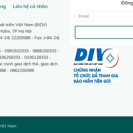
Đăng 
ang
Liên hệ cá nhân
t triển Việt Nam (BIDV)
 Kiếm, TP Hà Nội
4-24) 22200588 - Fax: (+84-24)
 - 0981910333 - 0866200333 -
0336258333 - 0336128333 -
minh giao dịch thẻ, giao dịch
388 - 0862159399
Việt Nam