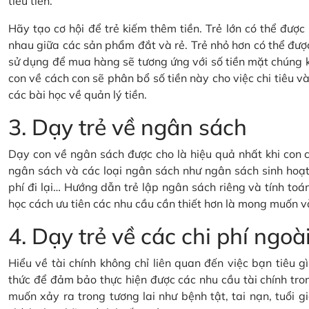
tiêu tiền.
Hãy tạo cơ hội để trẻ kiếm thêm tiền. Trẻ lớn có thể đượ
nhau giữa các sản phẩm đắt và rẻ. Trẻ nhỏ hơn có thể đượ
sử dụng để mua hàng sẽ tương ứng với số tiền mặt chúng 
con về cách con sẽ phân bổ số tiền này cho việc chi tiêu và 
các bài học về quản lý tiền.
3. Dạy trẻ về ngân sách
Dạy con về ngân sách được cho là hiệu quả nhất khi con c
ngân sách và các loại ngân sách như ngân sách sinh hoạt 
phí đi lại… Hướng dẫn trẻ lập ngân sách riêng và tính toán
học cách ưu tiên các nhu cầu cần thiết hơn là mong muốn v
4. Dạy trẻ về các chi phí ng
Hiểu về tài chính không chỉ liên quan đến việc bạn tiêu 
thức để đảm bảo thực hiện được các nhu cầu tài chính tron
muốn xảy ra trong tương lai như bệnh tật, tai nạn, tuổi gi