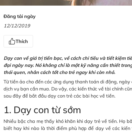
Đăng tải ngày
12/12/2019
Thích
Dạy con về giá trị tiền bạc, về cách chi tiêu và tiết kiệm 
đại ngày nay. Nó không chỉ là một kỹ năng cần thiết tro
thói quen, nhân cách tốt cho trẻ ngay khi còn nhỏ.
Từ tiền ảo cho đến các ứng dụng thanh toán di động, ngày 
dịch vụ bạn cần mua. Do vậy, các kiến thức về tài chính c
sau đây để bắt đầu dạy con trẻ các bài học về tiền.
1. Dạy con từ sớm
Nhiều bậc cha mẹ thấy khó khăn khi dạy trẻ về tiền. Họ bă
biết hay khi nào là thời điểm phù hợp để dạy về các kiến