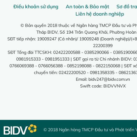
Điều khoản sử dụng
An toàn & Bảo mật
Sơ đồ tr
Liên hệ doanh nghiệp
© Bản quyền 2018 thuộc về Ngân hàng TMCP Đầu tư và Phá
Tháp BIDV, Số 194 Trần Quang Khải, Phường Hoàn
SĐT tiếp nhận: 19009247 (Cá nhân)/ 19009248 (Doanh nghiệp)/(+8
22200399
SĐT Tổng đài TTCSKH: 02422200588 - 0385290066 - 0385190066
0981915333 - 0981951333 | SĐT gọi ra từ Chi nhánh BIDV: 
0766069388 - 0766056388 - 0852198088 - 0822150068 | SĐT xác 
chuyển tiền: 02422200520 - 0981358335 - 0862136
Email:
bidv247@bidv.com.vn
Swift code: BIDVVNVX
© 2018 Ngân hàng TMCP Đầu tư và Phát triển 