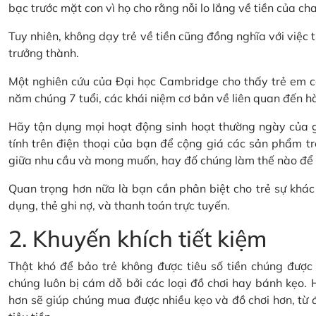
bạc trước mặt con vì họ cho rằng nỗi lo lắng về tiền của cha
Tuy nhiên, không dạy trẻ về tiền cũng đồng nghĩa với việc t
trưởng thành.
Một nghiên cứu của Đại học Cambridge cho thấy trẻ em có
năm chúng 7 tuổi, các khái niệm cơ bản về liên quan đến hành
Hãy tận dụng mọi hoạt động sinh hoạt thường ngày của gi
tính trên điện thoại của bạn để cộng giá các sản phẩm tr
giữa nhu cầu và mong muốn, hay đố chúng làm thế nào để ti
Quan trọng hơn nữa là bạn cần phân biệt cho trẻ sự khác 
dụng, thẻ ghi nợ, và thanh toán trực tuyến.
2. Khuyến khích tiết kiệm
Thật khó để bảo trẻ không được tiêu số tiền chúng được t
chúng luôn bị cám dỗ bởi các loại đồ chơi hay bánh kẹo. H
hơn sẽ giúp chúng mua được nhiều kẹo và đồ chơi hơn, từ đó