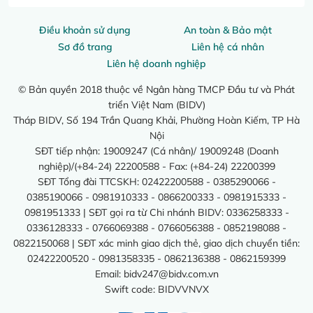
Điều khoản sử dụng
An toàn & Bảo mật
Sơ đồ trang
Liên hệ cá nhân
Liên hệ doanh nghiệp
© Bản quyền 2018 thuộc về Ngân hàng TMCP Đầu tư và Phát
triển Việt Nam (BIDV)
Tháp BIDV, Số 194 Trần Quang Khải, Phường Hoàn Kiếm, TP Hà
Nội
SĐT tiếp nhận: 19009247 (Cá nhân)/ 19009248 (Doanh
nghiệp)/(+84-24) 22200588 - Fax: (+84-24) 22200399
SĐT Tổng đài TTCSKH: 02422200588 - 0385290066 -
0385190066 - 0981910333 - 0866200333 - 0981915333 -
0981951333 | SĐT gọi ra từ Chi nhánh BIDV: 0336258333 -
0336128333 - 0766069388 - 0766056388 - 0852198088 -
0822150068 | SĐT xác minh giao dịch thẻ, giao dịch chuyển tiền:
02422200520 - 0981358335 - 0862136388 - 0862159399
Email:
bidv247@bidv.com.vn
Swift code: BIDVVNVX