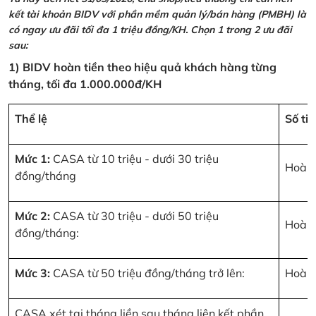
kết tài khoản BIDV với phần mềm quản lý/bán hàng (PMBH) là
có ngay ưu đãi tối đa 1 triệu đồng/KH. Chọn 1 trong 2 ưu đãi
sau:
1) BIDV hoàn tiền theo hiệu quả khách hàng từng
tháng, tối đa 1.000.000đ/KH
Thể lệ
Số ti
Mức 1:
CASA từ 10 triệu - dưới 30 triệu
Hoàn 
đồng/tháng
Mức 2:
CASA từ 30 triệu - dưới 50 triệu
Hoàn 
đồng/tháng:
Mức 3:
CASA từ 50 triệu đồng/tháng trở lên:
Hoàn 
CASA xét tại tháng liền sau tháng liên kết phần