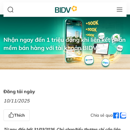
Nhận ngay đến 1 triệu đồng khi liên kết phần
mềm bán hàng với tài khoản BIDV
Đăng tải ngày
10/11/2025
Thích
Chia sẻ qua
Từ nay đến hết 31/03/2026, Chủ shop/tiểu thương chỉ cần liên