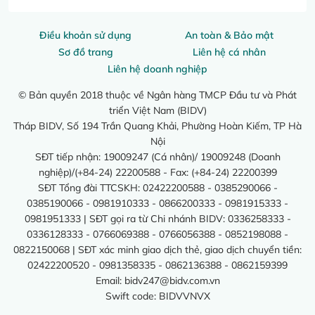
Điều khoản sử dụng
An toàn & Bảo mật
Sơ đồ trang
Liên hệ cá nhân
Liên hệ doanh nghiệp
© Bản quyền 2018 thuộc về Ngân hàng TMCP Đầu tư và Phát
triển Việt Nam (BIDV)
Tháp BIDV, Số 194 Trần Quang Khải, Phường Hoàn Kiếm, TP Hà
Nội
SĐT tiếp nhận: 19009247 (Cá nhân)/ 19009248 (Doanh
nghiệp)/(+84-24) 22200588 - Fax: (+84-24) 22200399
SĐT Tổng đài TTCSKH: 02422200588 - 0385290066 -
0385190066 - 0981910333 - 0866200333 - 0981915333 -
0981951333 | SĐT gọi ra từ Chi nhánh BIDV: 0336258333 -
0336128333 - 0766069388 - 0766056388 - 0852198088 -
0822150068 | SĐT xác minh giao dịch thẻ, giao dịch chuyển tiền:
02422200520 - 0981358335 - 0862136388 - 0862159399
Email:
bidv247@bidv.com.vn
Swift code: BIDVVNVX