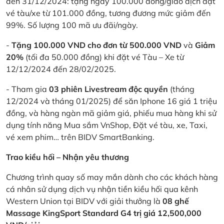
đến 31/12/2024: tặng ngay 100.000 đồng/giao dịch đặt
vé tàu/xe từ 101.000 đồng, tương đương mức giảm đến
99%. Số lượng 100 mã ưu đãi/ngày.
-
Tặng 100.000 VND cho đơn từ 500.000 VND
và
Giảm
20%
(tối đa 50.000 đồng) khi đặt vé Tàu – Xe từ
12/12/2024 đến 28/02/2025.
- Tham gia
03 phiên Livestream độc quyền
(tháng
12/2024 và tháng 01/2025) để săn Iphone 16 giá 1 triệu
đồng, và hàng ngàn mã giảm giá, phiếu mua hàng khi sử
dụng tính năng Mua sắm VnShop, Đặt vé tàu, xe, Taxi,
vé xem phim… trên BIDV SmartBanking.
Trao kiều hối – Nhận yêu thương
Chương trình quay số may mắn dành cho các khách hàng
cá nhân sử dụng dịch vụ nhận tiền kiều hối qua kênh
Western Union tại BIDV với giải thưởng là
08 ghế
Massage KingSport Standard G4 trị giá 12,500,000