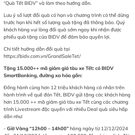
“Quà Tết BIDV” và làm theo hướng dẫn.
Lưu ý số lượt đổi quà có hạn và chương trình có thể dừng
trước hạn khi hết số lượng quà tặng đã thông báo. Quý
khách hàng vui lòng đổi quà sớm ngay khi nhận được
phiếu quà tặng của BIDV để đảm bảo quyền lợi.
Chi tiết hướng dẫn đổi quà tại
https://bidv.com.vn/GrandSaleTet/
Tặng 15.000++ mã giảm giá tàu xe Tết: có BIDV
SmartBanking, đường xa hóa gần:
Đồng hành cùng hơn 12 triệu khách hàng cá nhân trên
hành trình về quê đón Tết, BIDV gửi tặng các khách hàng
hơn 15.000 ++ mã giảm giá tàu xe Tết cùng các chương
trình Livestream độc quyền với nhiều Deal quà siêu hấp
dẫn như:
-
Giờ Vàng “12h00 – 14h00”
hàng ngày từ 12/12/2024