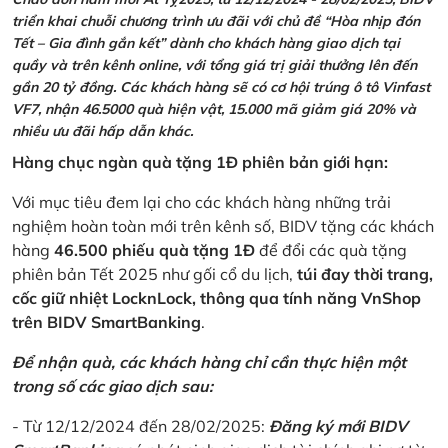
triển khai chuỗi chương trình ưu đãi với chủ đề “Hòa nhịp đón
Tết – Gia đình gắn kết” dành cho khách hàng giao dịch tại
quầy và trên kênh online, với tổng giá trị giải thưởng lên đến
gần 20 tỷ đồng. Các khách hàng sẽ có cơ hội trúng ô tô Vinfast
VF7, nhận 46.5000 quà hiện vật, 15.000 mã giảm giá 20% và
nhiều ưu đãi hấp dẫn khác.
Hàng chục ngàn quà tặng 1Đ phiên bản giới hạn:
Với mục tiêu đem lại cho các khách hàng những trải
nghiệm hoàn toàn mới trên kênh số, BIDV tặng các khách
hàng
46.500 phiếu quà tặng 1Đ
để đổi các quà tặng
phiên bản Tết 2025 như gối cổ du lịch,
túi đay thời trang,
cốc giữ nhiệt LocknLock, thông qua tính năng VnShop
trên BIDV SmartBanking
.
Để nhận quà, các khách hàng chỉ cần thực hiện một
trong số các giao dịch sau:
- Từ 12/12/2024 đến 28/02/2025:
Đăng ký mới BIDV