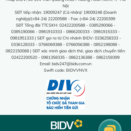
Nội
SĐT tiếp nhận: 19009247 (Cá nhân)/ 19009248 (Doanh
nghiệp)/(+84-24) 22200588 - Fax: (+84-24) 22200399
SĐT Tổng đài TTCSKH: 02422200588 - 0385290066 -
0385190066 - 0981910333 - 0866200333 - 0981915333 -
0981951333 | SĐT gọi ra từ Chi nhánh BIDV: 0336258333 -
0336128333 - 0766069388 - 0766056388 - 0852198088 -
0822150068 | SĐT xác minh giao dịch thẻ, giao dịch chuyển tiền:
02422200520 - 0981358335 - 0862136388 - 0862159399
Email:
bidv247@bidv.com.vn
Swift code: BIDVVNVX