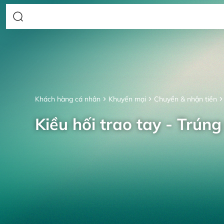
Khách hàng cá nhân
Khuyến mại
Chuyển & nhận tiền
Kiều hối trao tay - Trúng