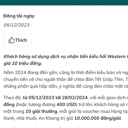
Đăng tải ngày
05/12/2023
Thích
Khách hàng sử dụng dịch vụ nhận tiền kiều hối Western U
giá 10 triệu đồng.
Năm 2024 đang đến gần, cũng là thời điểm kiều bào và ngư
chuyển tiền về cho người thân để chào đón Tết Giáp Thìn.
những phần quà hấp dẫn, ý nghĩa để cùng đón chào một nă
Theo đó,
từ 05/12/2023 tới 28/02/2024
, với mỗi giao dịch
đồng
(hoặc tương đương
400 USD
) trở lên, khách hàng s
một trong
10 giải thưởng
, mỗi giải là voucher mua hàng t
Xanh, nhà thuốc An Khang trị giá
10.000.000 đồng/giải
.