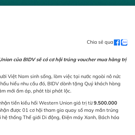
Chia sẻ qua
nion của BIDV sẽ có cơ hội trúng voucher mua hàng trị
ời Việt Nam sinh sống, làm việc tại nước ngoài nô nức
 Thấu hiểu nhu cầu đó, BIDV dành tặng Quý khách hàng
m mới ấm áp, phát tài phát lộc.
 nhận tiền kiều hối Western Union giá trị từ
9.500.000
ẽ nhận được 01 cơ hội tham gia quay số may mắn trúng
ại hệ thống Thế giới Di động, Điện máy Xanh, Bách hóa