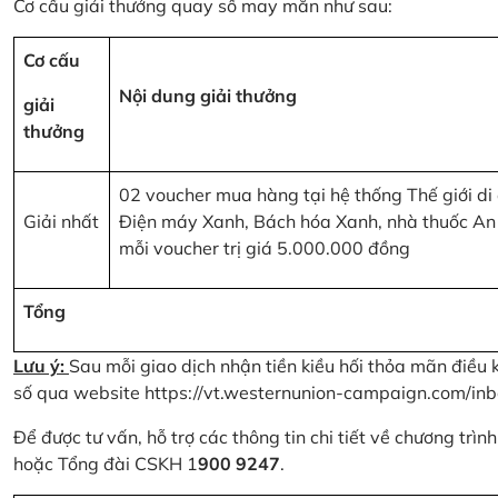
Cơ cấu giải thưởng quay số may mắn như sau:
Cơ cấu
Nội dung giải thưởng
giải
thưởng
02 voucher mua hàng tại hệ thống Thế giới di
Giải nhất
Điện máy Xanh, Bách hóa Xanh, nhà thuốc An
mỗi voucher trị giá 5.000.000 đồng
Tổng
Lưu ý:
Sau mỗi giao dịch nhận tiền kiều hối thỏa mãn điều 
số qua website
https://vt.westernunion-campaign.com/inb
Để được tư vấn, hỗ trợ các thông tin chi tiết về chương trì
hoặc Tổng đài CSKH 1
900 9247
.