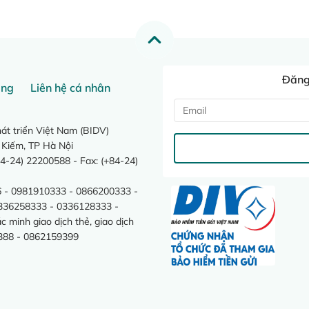
Đăng 
ang
Liên hệ cá nhân
t triển Việt Nam (BIDV)
 Kiếm, TP Hà Nội
4-24) 22200588 - Fax: (+84-24)
 - 0981910333 - 0866200333 -
0336258333 - 0336128333 -
minh giao dịch thẻ, giao dịch
388 - 0862159399