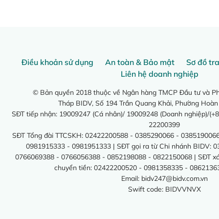
Điều khoản sử dụng
An toàn & Bảo mật
Sơ đồ tr
Liên hệ doanh nghiệp
© Bản quyền 2018 thuộc về Ngân hàng TMCP Đầu tư và Phá
Tháp BIDV, Số 194 Trần Quang Khải, Phường Hoàn
SĐT tiếp nhận: 19009247 (Cá nhân)/ 19009248 (Doanh nghiệp)/(+8
22200399
SĐT Tổng đài TTCSKH: 02422200588 - 0385290066 - 0385190066
0981915333 - 0981951333 | SĐT gọi ra từ Chi nhánh BIDV: 
0766069388 - 0766056388 - 0852198088 - 0822150068 | SĐT xác 
chuyển tiền: 02422200520 - 0981358335 - 0862136
Email:
bidv247@bidv.com.vn
Swift code: BIDVVNVX