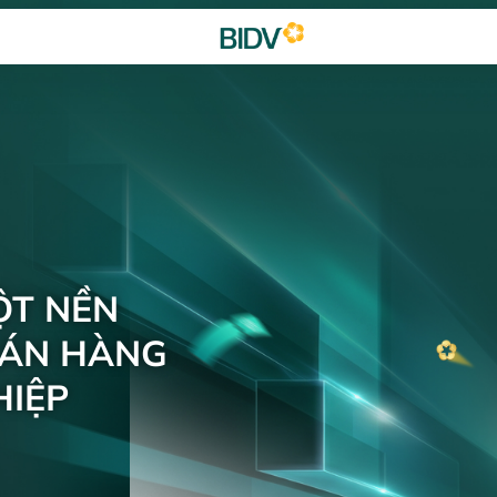
ỘT NỀN
BÁN HÀNG
IỆP