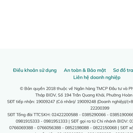
Điều khoản sử dụng
An toàn & Bảo mật
Sơ đồ tr
Liên hệ doanh nghiệp
© Bản quyền 2018 thuộc về Ngân hàng TMCP Đầu tư và Phá
Tháp BIDV, Số 194 Trần Quang Khải, Phường Hoàn
SĐT tiếp nhận: 19009247 (Cá nhân)/ 19009248 (Doanh nghiệp)/(+8
22200399
SĐT Tổng đài TTCSKH: 02422200588 - 0385290066 - 0385190066
0981915333 - 0981951333 | SĐT gọi ra từ Chi nhánh BIDV: 
0766069388 - 0766056388 - 0852198088 - 0822150068 | SĐT xác 