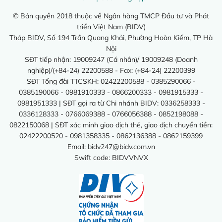
© Bản quyền 2018 thuộc về Ngân hàng TMCP Đầu tư và Phát
triển Việt Nam (BIDV)
Tháp BIDV, Số 194 Trần Quang Khải, Phường Hoàn Kiếm, TP Hà
Nội
SĐT tiếp nhận: 19009247 (Cá nhân)/ 19009248 (Doanh
nghiệp)/(+84-24) 22200588 - Fax: (+84-24) 22200399
SĐT Tổng đài TTCSKH: 02422200588 - 0385290066 -
0385190066 - 0981910333 - 0866200333 - 0981915333 -
0981951333 | SĐT gọi ra từ Chi nhánh BIDV: 0336258333 -
0336128333 - 0766069388 - 0766056388 - 0852198088 -
0822150068 | SĐT xác minh giao dịch thẻ, giao dịch chuyển tiền:
02422200520 - 0981358335 - 0862136388 - 0862159399
Email:
bidv247@bidv.com.vn
Swift code: BIDVVNVX