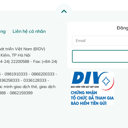
Đăng 
ang
Liên hệ cá nhân
t triển Việt Nam (BIDV)
 Kiếm, TP Hà Nội
4-24) 22200588 - Fax: (+84-24)
 - 0981910333 - 0866200333 -
0336258333 - 0336128333 -
minh giao dịch thẻ, giao dịch
388 - 0862159399