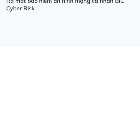
Ra mắt bảo hiểm an ninh mạng cá nhân BIC
Cyber Risk