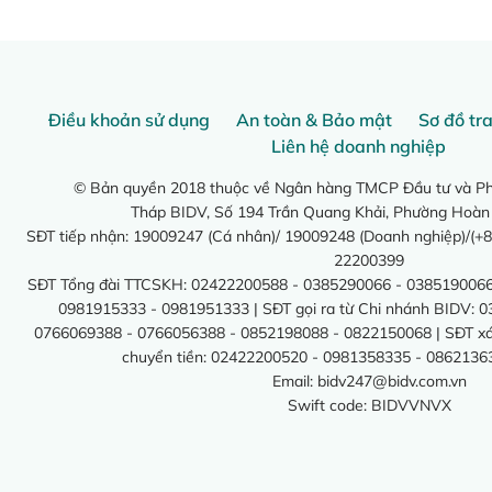
Điều khoản sử dụng
An toàn & Bảo mật
Sơ đồ tr
Liên hệ doanh nghiệp
© Bản quyền 2018 thuộc về Ngân hàng TMCP Đầu tư và Phá
Tháp BIDV, Số 194 Trần Quang Khải, Phường Hoàn
SĐT tiếp nhận: 19009247 (Cá nhân)/ 19009248 (Doanh nghiệp)/(+8
22200399
SĐT Tổng đài TTCSKH: 02422200588 - 0385290066 - 0385190066
0981915333 - 0981951333 | SĐT gọi ra từ Chi nhánh BIDV: 
0766069388 - 0766056388 - 0852198088 - 0822150068 | SĐT xác 
chuyển tiền: 02422200520 - 0981358335 - 0862136
Email:
bidv247@bidv.com.vn
Swift code: BIDVVNVX