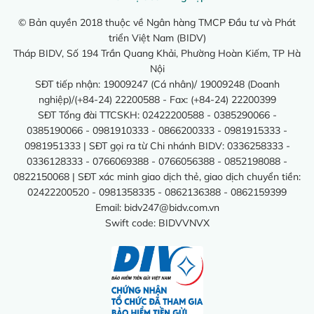
© Bản quyền 2018 thuộc về Ngân hàng TMCP Đầu tư và Phát
triển Việt Nam (BIDV)
Tháp BIDV, Số 194 Trần Quang Khải, Phường Hoàn Kiếm, TP Hà
Nội
SĐT tiếp nhận: 19009247 (Cá nhân)/ 19009248 (Doanh
nghiệp)/(+84-24) 22200588 - Fax: (+84-24) 22200399
SĐT Tổng đài TTCSKH: 02422200588 - 0385290066 -
0385190066 - 0981910333 - 0866200333 - 0981915333 -
0981951333 | SĐT gọi ra từ Chi nhánh BIDV: 0336258333 -
0336128333 - 0766069388 - 0766056388 - 0852198088 -
0822150068 | SĐT xác minh giao dịch thẻ, giao dịch chuyển tiền:
02422200520 - 0981358335 - 0862136388 - 0862159399
Email:
bidv247@bidv.com.vn
Swift code: BIDVVNVX