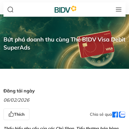
Bứt phá doanh thu cùng Thẻ BIDV Visa Debit
SuperAds
Đăng tải ngày
06/02/2026
Thích
Chia sẻ qua
Thấu hiểu nhu cầu của các Chủ Shop, Tiểu thương bán hàng