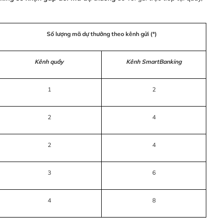
Số lượng mã dự thưởng theo kênh gửi (*)
Kênh quầy
Kênh SmartBanking
1
2
2
4
2
4
3
6
4
8