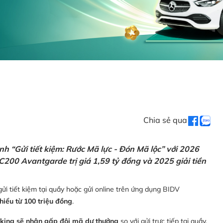
Chia sẻ qua
h “Gửi tiết kiệm: Rước Mã lực - Đón Mã lộc” với 2026
C200 Avantgarde trị giá 1,59 tỷ đồng và 2025 giải tiền
ửi tiết kiệm tại quầy hoặc gửi online trên ứng dụng BIDV
thiểu từ 100 triệu đồng
.
nking sẽ nhận gấp đôi mã dự thưởng
so với gửi trực tiếp tại quầy,