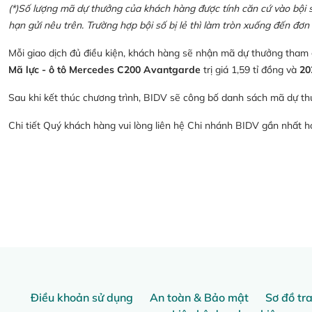
(*)Số lượng mã dự thưởng của khách hàng được tính căn cứ vào bội số 
hạn gửi nêu trên. Trường hợp bội số bị lẻ thì làm tròn xuống đến đơn 
Mỗi giao dịch đủ điều kiện, khách hàng sẽ nhận mã dự thưởng tham
Mã lực - ô tô Mercedes C200 Avantgarde
trị giá 1,59 tỉ đồng và
20
Sau khi kết thúc chương trình, BIDV sẽ công bố danh sách mã dự th
Chi tiết Quý khách hàng vui lòng liên hệ Chi nhánh BIDV gần nhất 
Điều khoản sử dụng
An toàn & Bảo mật
Sơ đồ tr