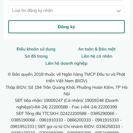
Loại tin đăng ký nhận
Đăng ký
Điều khoản sử dụng
An toàn & Bảo mật
Sơ đồ trang
Liên hệ cá nhân
Liên hệ doanh nghiệp
© Bản quyền 2018 thuộc về Ngân hàng TMCP Đầu tư và Phát
triển Việt Nam (BIDV)
Tháp BIDV, Số 194 Trần Quang Khải, Phường Hoàn Kiếm, TP Hà
Nội
SĐT tiếp nhận: 19009247 (Cá nhân)/ 19009248 (Doanh
nghiệp)/(+84-24) 22200588 - Fax: (+84-24) 22200399
SĐT Tổng đài TTCSKH: 02422200588 - 0385290066 -
0385190066 - 0981910333 - 0866200333 - 0981915333 -
0981951333 | SĐT gọi ra từ Chi nhánh BIDV: 0336258333 -
0336128333 - 0766069388 - 0766056388 - 0852198088 -