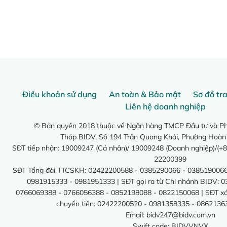
Điều khoản sử dụng
An toàn & Bảo mật
Sơ đồ tr
Liên hệ doanh nghiệp
© Bản quyền 2018 thuộc về Ngân hàng TMCP Đầu tư và Phá
Tháp BIDV, Số 194 Trần Quang Khải, Phường Hoàn
SĐT tiếp nhận: 19009247 (Cá nhân)/ 19009248 (Doanh nghiệp)/(+8
22200399
SĐT Tổng đài TTCSKH: 02422200588 - 0385290066 - 0385190066
0981915333 - 0981951333 | SĐT gọi ra từ Chi nhánh BIDV: 
0766069388 - 0766056388 - 0852198088 - 0822150068 | SĐT xác 
chuyển tiền: 02422200520 - 0981358335 - 0862136
Email:
bidv247@bidv.com.vn
Swift code: BIDVVNVX