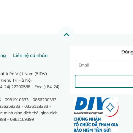
Đăng 
ang
Liên hệ cá nhân
t triển Việt Nam (BIDV)
 Kiếm, TP Hà Nội
4-24) 22200588 - Fax: (+84-24)
 - 0981910333 - 0866200333 -
0336258333 - 0336128333 -
minh giao dịch thẻ, giao dịch
388 - 0862159399