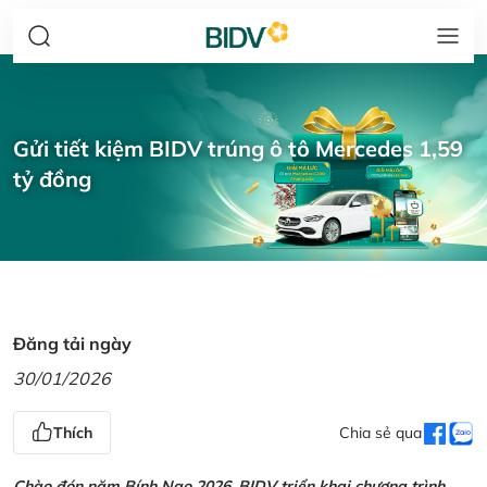
Gửi tiết kiệm BIDV trúng ô tô Mercedes 1,59
tỷ đồng
Đăng tải ngày
30/01/2026
Thích
Chia sẻ qua
Chào đón năm Bính Ngọ 2026, BIDV triển khai chương trình