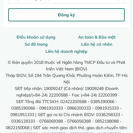
Đăng ký
Điều khoản sử dụng
An toàn & Bảo mật
Sơ đồ trang
Liên hệ cá nhân
Liên hệ doanh nghiệp
© Bản quyền 2018 thuộc về Ngân hàng TMCP Đầu tư và Phát
triển Việt Nam (BIDV)
Tháp BIDV, Số 194 Trần Quang Khải, Phường Hoàn Kiếm, TP Hà
Nội
SĐT tiếp nhận: 19009247 (Cá nhân)/ 19009248 (Doanh
nghiệp)/(+84-24) 22200588 - Fax: (+84-24) 22200399
SĐT Tổng đài TTCSKH: 02422200588 - 0385290066 -
0385190066 - 0981910333 - 0866200333 - 0981915333 -
0981951333 | SĐT gọi ra từ Chi nhánh BIDV: 0336258333 -
0336128333 - 0766069388 - 0766056388 - 0852198088 -
0822150068 | SĐT xác minh giao dịch thẻ, giao dịch chuyển tiền: