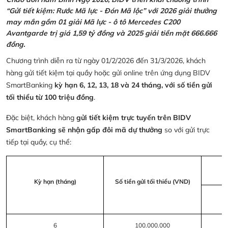
“Gửi tiết kiệm: Rước Mã lực - Đón Mã lộc” với 2026 giải thưởng
may mắn gồm 01 giải Mã lực - ô tô Mercedes C200
Avantgarde trị giá 1,59 tỷ đồng và 2025 giải tiền mặt 666.666
đồng.
Chương trình diễn ra từ ngày 01/2/2026 đến 31/3/2026, khách
hàng gửi tiết kiệm tại quầy hoặc gửi online trên ứng dụng BIDV
SmartBanking
kỳ hạn 6, 12, 13, 18 và 24 tháng, với số tiền gửi
tối thiểu từ 100 triệu đồng
.
Đặc biệt, khách hàng
gửi tiết kiệm trực tuyến trên BIDV
SmartBanking sẽ nhận gấp đôi mã dự thưởng
so với gửi trực
tiếp tại quầy, cụ thể:
Kỳ hạn (tháng)
Số tiền gửi tối thiểu (VND)
6
100.000.000