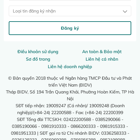
Loại tin đăng ký nhận
Đăng ký
Điều khoản sử dụng
An toàn & Bảo mật
Sơ đồ trang
Liên hệ cá nhân
Liên hệ doanh nghiệp
© Bản quyền 2018 thuộc về Ngân hàng TMCP Đầu tư và Phát
triển Việt Nam (BIDV)
Tháp BIDV, Số 194 Trần Quang Khải, Phường Hoàn Kiếm, TP Hà
Nội
SĐT tiếp nhận: 19009247 (Cá nhân)/ 19009248 (Doanh
nghiệp)/(+84-24) 22200588 - Fax: (+84-24) 22200399
SĐT Tổng đài TTCSKH: 02422200588 - 0385290066 -
0385190066 - 0981910333 - 0866200333 - 0981915333 -
0981951333 | SĐT gọi ra từ Chi nhánh BIDV: 0336258333 -
0336128333 - 0766069388 - 0766056388 - 0852198088 -