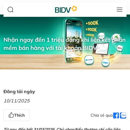
Nhận ngay đến 1 triệu đồng khi liên kết phần
mềm bán hàng với tài khoản BIDV
Đăng tải ngày
10/11/2025
Thích
Chia sẻ qua
Từ nay đến hết 31/03/2026, Chủ shop/tiểu thương chỉ cần liên