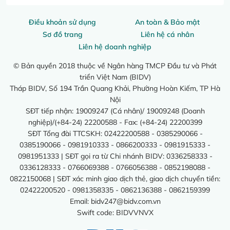
Điều khoản sử dụng
An toàn & Bảo mật
Sơ đồ trang
Liên hệ cá nhân
Liên hệ doanh nghiệp
© Bản quyền 2018 thuộc về Ngân hàng TMCP Đầu tư và Phát
triển Việt Nam (BIDV)
Tháp BIDV, Số 194 Trần Quang Khải, Phường Hoàn Kiếm, TP Hà
Nội
SĐT tiếp nhận: 19009247 (Cá nhân)/ 19009248 (Doanh
nghiệp)/(+84-24) 22200588 - Fax: (+84-24) 22200399
SĐT Tổng đài TTCSKH: 02422200588 - 0385290066 -
0385190066 - 0981910333 - 0866200333 - 0981915333 -
0981951333 | SĐT gọi ra từ Chi nhánh BIDV: 0336258333 -
0336128333 - 0766069388 - 0766056388 - 0852198088 -
0822150068 | SĐT xác minh giao dịch thẻ, giao dịch chuyển tiền:
02422200520 - 0981358335 - 0862136388 - 0862159399
Email:
bidv247@bidv.com.vn
Swift code: BIDVVNVX