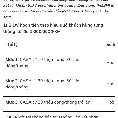
kết tài khoản BIDV với phần mềm quản lý/bán hàng (PMBH) là
có ngay ưu đãi tối đa 1 triệu đồng/KH. Chọn 1 trong 2 ưu đãi
sau:
1) BIDV hoàn tiền theo hiệu quả khách hàng từng
tháng, tối đa 1.000.000đ/KH
Thể lệ
Số ti
Mức 1:
CASA từ 10 triệu - dưới 30 triệu
Hoàn 
đồng/tháng
Mức 2:
CASA từ 30 triệu - dưới 50 triệu
Hoàn 
đồng/tháng:
Mức 3:
CASA từ 50 triệu đồng/tháng trở lên:
Hoàn 
CASA xét tại tháng liền sau tháng liên kết phần