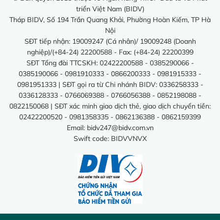
triển Việt Nam (BIDV)
Tháp BIDV, Số 194 Trần Quang Khải, Phường Hoàn Kiếm, TP Hà
Nội
SĐT tiếp nhận: 19009247 (Cá nhân)/ 19009248 (Doanh
nghiệp)/(+84-24) 22200588 - Fax: (+84-24) 22200399
SĐT Tổng đài TTCSKH: 02422200588 - 0385290066 -
0385190066 - 0981910333 - 0866200333 - 0981915333 -
0981951333 | SĐT gọi ra từ Chi nhánh BIDV: 0336258333 -
0336128333 - 0766069388 - 0766056388 - 0852198088 -
0822150068 | SĐT xác minh giao dịch thẻ, giao dịch chuyển tiền:
02422200520 - 0981358335 - 0862136388 - 0862159399
Email:
bidv247@bidv.com.vn
Swift code: BIDVVNVX