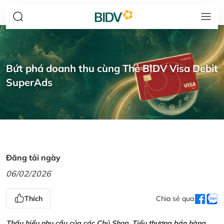
Bứt phá doanh thu cùng Thẻ BIDV Visa Debit
SuperAds
Đăng tải ngày
06/02/2026
Thích
Chia sẻ qua
Thấu hiểu nhu cầu của các Chủ Shop, Tiểu thương bán hàng