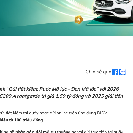
Chia sẻ qua
h “Gửi tiết kiệm: Rước Mã lực - Đón Mã lộc” với 2026
C200 Avantgarde trị giá 1,59 tỷ đồng và 2025 giải tiền
ửi tiết kiệm tại quầy hoặc gửi online trên ứng dụng BIDV
thiểu từ 100 triệu đồng
.
nking sẽ nhận gấp đôi mã dự thưởng
so với gửi trực tiếp tại quầy,