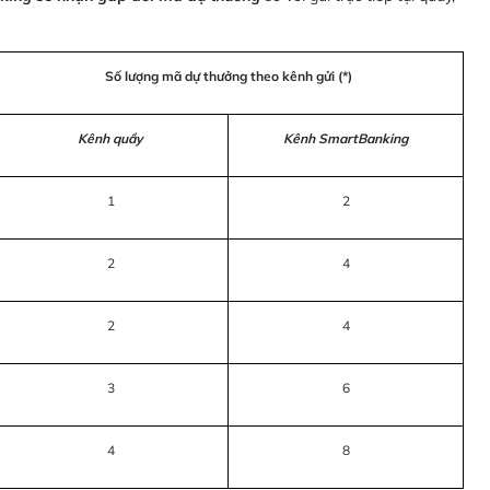
Số lượng mã dự thưởng theo kênh gửi (*)
Kênh quầy
Kênh SmartBanking
1
2
2
4
2
4
3
6
4
8