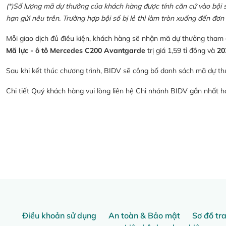
(*)Số lượng mã dự thưởng của khách hàng được tính căn cứ vào bội số 
hạn gửi nêu trên. Trường hợp bội số bị lẻ thì làm tròn xuống đến đơn 
Mỗi giao dịch đủ điều kiện, khách hàng sẽ nhận mã dự thưởng tham
Mã lực - ô tô Mercedes C200 Avantgarde
trị giá 1,59 tỉ đồng và
20
Sau khi kết thúc chương trình, BIDV sẽ công bố danh sách mã dự th
Chi tiết Quý khách hàng vui lòng liên hệ Chi nhánh BIDV gần nhất 
Điều khoản sử dụng
An toàn & Bảo mật
Sơ đồ tr