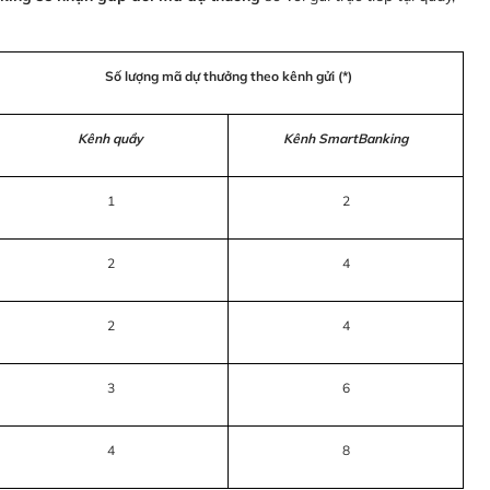
Số lượng mã dự thưởng theo kênh gửi (*)
Kênh quầy
Kênh SmartBanking
1
2
2
4
2
4
3
6
4
8