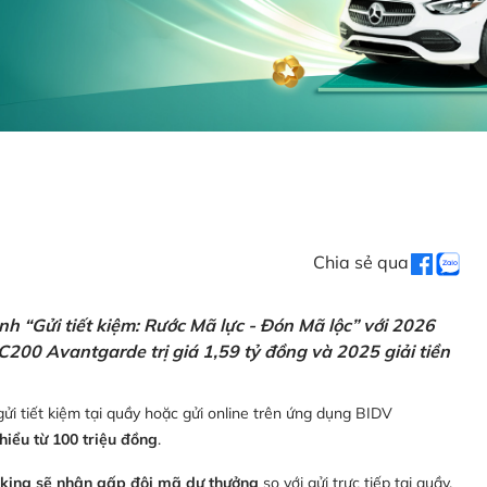
Chia sẻ qua
h “Gửi tiết kiệm: Rước Mã lực - Đón Mã lộc” với 2026
C200 Avantgarde trị giá 1,59 tỷ đồng và 2025 giải tiền
ửi tiết kiệm tại quầy hoặc gửi online trên ứng dụng BIDV
thiểu từ 100 triệu đồng
.
nking sẽ nhận gấp đôi mã dự thưởng
so với gửi trực tiếp tại quầy,