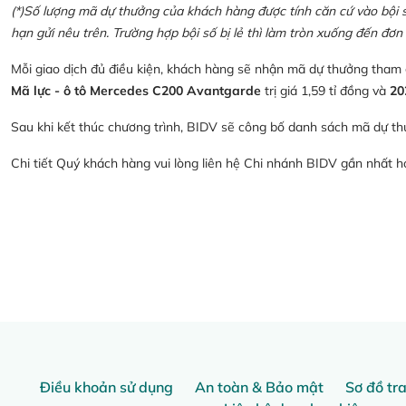
(*)Số lượng mã dự thưởng của khách hàng được tính căn cứ vào bội số 
hạn gửi nêu trên. Trường hợp bội số bị lẻ thì làm tròn xuống đến đơn 
Mỗi giao dịch đủ điều kiện, khách hàng sẽ nhận mã dự thưởng tham
Mã lực - ô tô Mercedes C200 Avantgarde
trị giá 1,59 tỉ đồng và
20
Sau khi kết thúc chương trình, BIDV sẽ công bố danh sách mã dự th
Chi tiết Quý khách hàng vui lòng liên hệ Chi nhánh BIDV gần nhất 
Điều khoản sử dụng
An toàn & Bảo mật
Sơ đồ tr