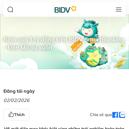
Rinh quà 3 tỷ đồng trên BIDV SmartBanking
– Đón Mã du xuân
Đăng tải ngày
02/02/2026
Thích
Chia sẻ qua
Với một diện mạo khác biệt cùng những trải nghiệm hoàn toàn