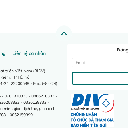
Đăng 
ang
Liên hệ cá nhân
t triển Việt Nam (BIDV)
 Kiếm, TP Hà Nội
4-24) 22200588 - Fax: (+84-24)
 - 0981910333 - 0866200333 -
0336258333 - 0336128333 -
minh giao dịch thẻ, giao dịch
388 - 0862159399