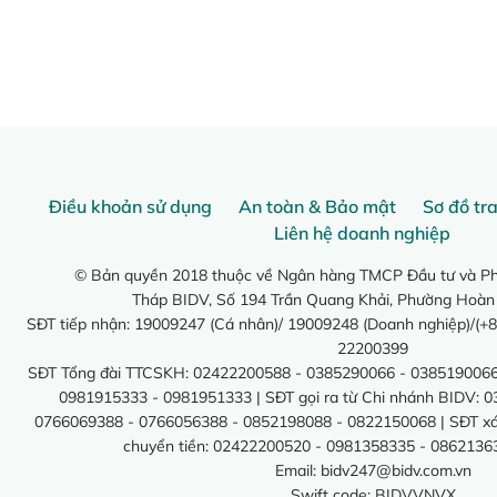
Điều khoản sử dụng
An toàn & Bảo mật
Sơ đồ tr
Liên hệ doanh nghiệp
© Bản quyền 2018 thuộc về Ngân hàng TMCP Đầu tư và Phá
Tháp BIDV, Số 194 Trần Quang Khải, Phường Hoàn
SĐT tiếp nhận: 19009247 (Cá nhân)/ 19009248 (Doanh nghiệp)/(+8
22200399
SĐT Tổng đài TTCSKH: 02422200588 - 0385290066 - 0385190066
0981915333 - 0981951333 | SĐT gọi ra từ Chi nhánh BIDV: 
0766069388 - 0766056388 - 0852198088 - 0822150068 | SĐT xác 
chuyển tiền: 02422200520 - 0981358335 - 0862136
Email:
bidv247@bidv.com.vn
Swift code: BIDVVNVX