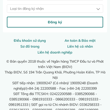
Loại tin đăng ký nhận
Đăng ký
Điều khoản sử dụng
An toàn & Bảo mật
Sơ đồ trang
Liên hệ cá nhân
Liên hệ doanh nghiệp
© Bản quyền 2018 thuộc về Ngân hàng TMCP Đầu tư và Phát
triển Việt Nam (BIDV)
Tháp BIDV, Số 194 Trần Quang Khải, Phường Hoàn Kiếm, TP Hà
Nội
SĐT tiếp nhận: 19009247 (Cá nhân)/ 19009248 (Doanh
nghiệp)/(+84-24) 22200588 - Fax: (+84-24) 22200399
SĐT Tổng đài TTCSKH: 02422200588 - 0385290066 -
0385190066 - 0981910333 - 0866200333 - 0981915333 -
0981951333 | SĐT gọi ra từ Chi nhánh BIDV: 0336258333 -
0336128333 - 0766069388 - 0766056388 - 0852198088 -