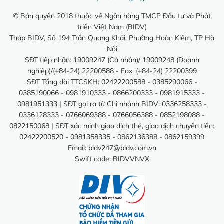
© Bản quyền 2018 thuộc về Ngân hàng TMCP Đầu tư và Phát
triển Việt Nam (BIDV)
Tháp BIDV, Số 194 Trần Quang Khải, Phường Hoàn Kiếm, TP Hà
Nội
SĐT tiếp nhận: 19009247 (Cá nhân)/ 19009248 (Doanh
nghiệp)/(+84-24) 22200588 - Fax: (+84-24) 22200399
SĐT Tổng đài TTCSKH: 02422200588 - 0385290066 -
0385190066 - 0981910333 - 0866200333 - 0981915333 -
0981951333 | SĐT gọi ra từ Chi nhánh BIDV: 0336258333 -
0336128333 - 0766069388 - 0766056388 - 0852198088 -
0822150068 | SĐT xác minh giao dịch thẻ, giao dịch chuyển tiền:
02422200520 - 0981358335 - 0862136388 - 0862159399
Email:
bidv247@bidv.com.vn
Swift code: BIDVVNVX