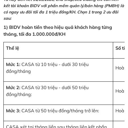
kết tài khoản BIDV với phần mềm quản lý/bán hàng (PMBH) là
có ngay ưu đãi tối đa 1 triệu đồng/KH. Chọn 1 trong 2 ưu đãi
sau:
1) BIDV hoàn tiền theo hiệu quả khách hàng từng
tháng, tối đa 1.000.000đ/KH
Thể lệ
Số ti
Mức 1:
CASA từ 10 triệu - dưới 30 triệu
Hoàn 
đồng/tháng
Mức 2:
CASA từ 30 triệu - dưới 50 triệu
Hoàn 
đồng/tháng:
Mức 3:
CASA từ 50 triệu đồng/tháng trở lên:
Hoàn 
CASA xét tại tháng liền sau tháng liên kết phần