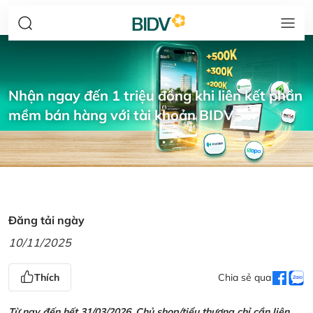
Nhận ngay đến 1 triệu đồng khi liên kết phần
mềm bán hàng với tài khoản BIDV
Đăng tải ngày
10/11/2025
Thích
Chia sẻ qua
Từ nay đến hết 31/03/2026, Chủ shop/tiểu thương chỉ cần liên