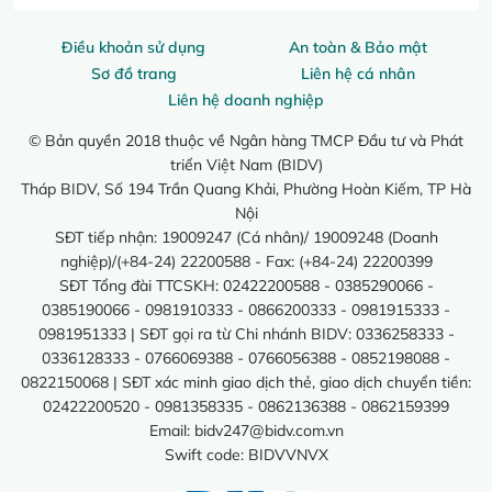
Điều khoản sử dụng
An toàn & Bảo mật
Sơ đồ trang
Liên hệ cá nhân
Liên hệ doanh nghiệp
© Bản quyền 2018 thuộc về Ngân hàng TMCP Đầu tư và Phát
triển Việt Nam (BIDV)
Tháp BIDV, Số 194 Trần Quang Khải, Phường Hoàn Kiếm, TP Hà
Nội
SĐT tiếp nhận: 19009247 (Cá nhân)/ 19009248 (Doanh
nghiệp)/(+84-24) 22200588 - Fax: (+84-24) 22200399
SĐT Tổng đài TTCSKH: 02422200588 - 0385290066 -
0385190066 - 0981910333 - 0866200333 - 0981915333 -
0981951333 | SĐT gọi ra từ Chi nhánh BIDV: 0336258333 -
0336128333 - 0766069388 - 0766056388 - 0852198088 -
0822150068 | SĐT xác minh giao dịch thẻ, giao dịch chuyển tiền:
02422200520 - 0981358335 - 0862136388 - 0862159399
Email:
bidv247@bidv.com.vn
Swift code: BIDVVNVX