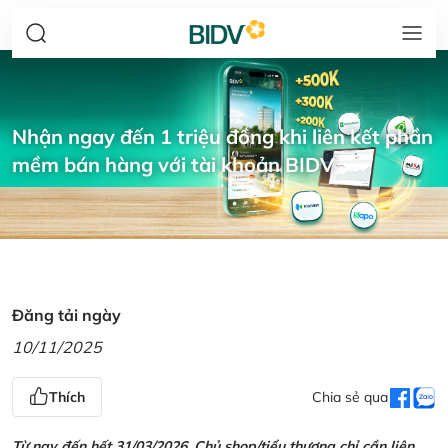
Nhận ngay đến 1 triệu đồng khi liên kết phần
mềm bán hàng với tài khoản BIDV
Đăng tải ngày
10/11/2025
Thích
Chia sẻ qua
Từ nay đến hết 31/03/2026, Chủ shop/tiểu thương chỉ cần liên