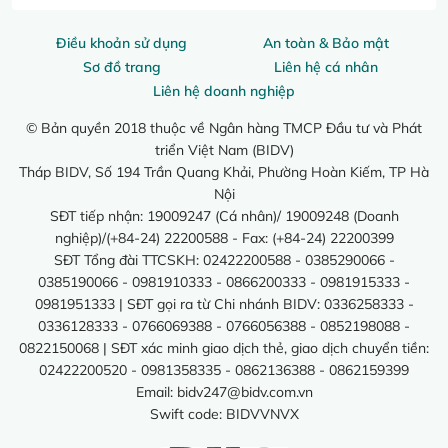
Điều khoản sử dụng
An toàn & Bảo mật
Sơ đồ trang
Liên hệ cá nhân
Liên hệ doanh nghiệp
© Bản quyền 2018 thuộc về Ngân hàng TMCP Đầu tư và Phát
triển Việt Nam (BIDV)
Tháp BIDV, Số 194 Trần Quang Khải, Phường Hoàn Kiếm, TP Hà
Nội
SĐT tiếp nhận: 19009247 (Cá nhân)/ 19009248 (Doanh
nghiệp)/(+84-24) 22200588 - Fax: (+84-24) 22200399
SĐT Tổng đài TTCSKH: 02422200588 - 0385290066 -
0385190066 - 0981910333 - 0866200333 - 0981915333 -
0981951333 | SĐT gọi ra từ Chi nhánh BIDV: 0336258333 -
0336128333 - 0766069388 - 0766056388 - 0852198088 -
0822150068 | SĐT xác minh giao dịch thẻ, giao dịch chuyển tiền:
02422200520 - 0981358335 - 0862136388 - 0862159399
Email:
bidv247@bidv.com.vn
Swift code: BIDVVNVX