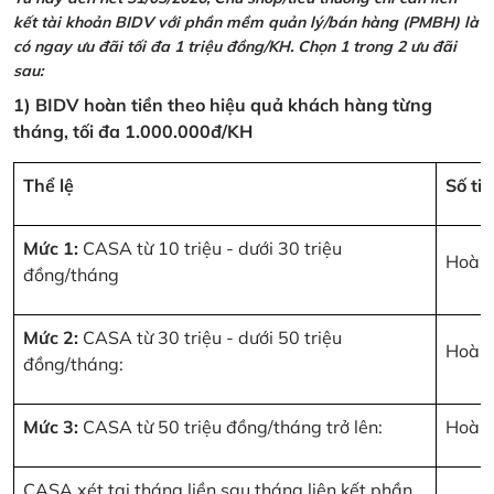
kết tài khoản BIDV với phần mềm quản lý/bán hàng (PMBH) là
có ngay ưu đãi tối đa 1 triệu đồng/KH. Chọn 1 trong 2 ưu đãi
sau:
1) BIDV hoàn tiền theo hiệu quả khách hàng từng
tháng, tối đa 1.000.000đ/KH
Thể lệ
Số ti
Mức 1:
CASA từ 10 triệu - dưới 30 triệu
Hoàn 
đồng/tháng
Mức 2:
CASA từ 30 triệu - dưới 50 triệu
Hoàn 
đồng/tháng:
Mức 3:
CASA từ 50 triệu đồng/tháng trở lên:
Hoàn 
CASA xét tại tháng liền sau tháng liên kết phần