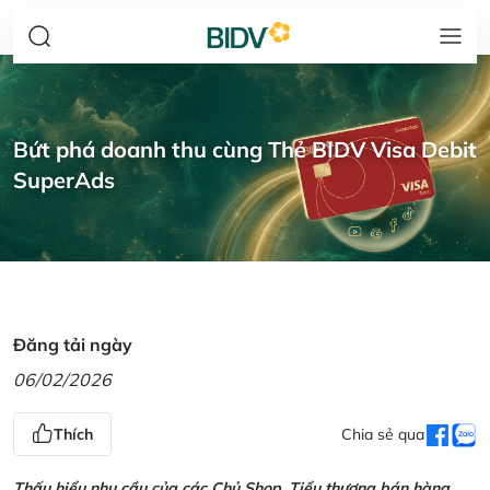
Bứt phá doanh thu cùng Thẻ BIDV Visa Debit
SuperAds
Đăng tải ngày
06/02/2026
Thích
Chia sẻ qua
Thấu hiểu nhu cầu của các Chủ Shop, Tiểu thương bán hàng