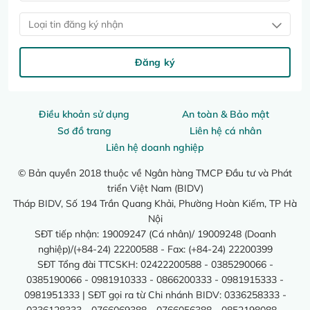
Loại tin đăng ký nhận
Đăng ký
Điều khoản sử dụng
An toàn & Bảo mật
Sơ đồ trang
Liên hệ cá nhân
Liên hệ doanh nghiệp
© Bản quyền 2018 thuộc về Ngân hàng TMCP Đầu tư và Phát
triển Việt Nam (BIDV)
Tháp BIDV, Số 194 Trần Quang Khải, Phường Hoàn Kiếm, TP Hà
Nội
SĐT tiếp nhận: 19009247 (Cá nhân)/ 19009248 (Doanh
nghiệp)/(+84-24) 22200588 - Fax: (+84-24) 22200399
SĐT Tổng đài TTCSKH: 02422200588 - 0385290066 -
0385190066 - 0981910333 - 0866200333 - 0981915333 -
0981951333 | SĐT gọi ra từ Chi nhánh BIDV: 0336258333 -
0336128333 - 0766069388 - 0766056388 - 0852198088 -