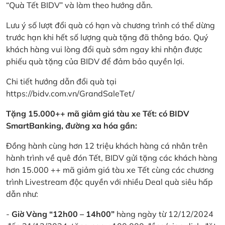
“Quà Tết BIDV” và làm theo hướng dẫn.
Lưu ý số lượt đổi quà có hạn và chương trình có thể dừng
trước hạn khi hết số lượng quà tặng đã thông báo. Quý
khách hàng vui lòng đổi quà sớm ngay khi nhận được
phiếu quà tặng của BIDV để đảm bảo quyền lợi.
Chi tiết hướng dẫn đổi quà tại
https://bidv.com.vn/GrandSaleTet/
Tặng 15.000++ mã giảm giá tàu xe Tết: có BIDV
SmartBanking, đường xa hóa gần:
Đồng hành cùng hơn 12 triệu khách hàng cá nhân trên
hành trình về quê đón Tết, BIDV gửi tặng các khách hàng
hơn 15.000 ++ mã giảm giá tàu xe Tết cùng các chương
trình Livestream độc quyền với nhiều Deal quà siêu hấp
dẫn như:
-
Giờ Vàng “12h00 – 14h00”
hàng ngày từ 12/12/2024