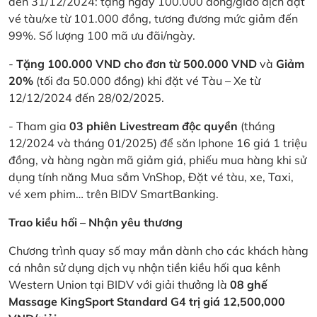
đến 31/12/2024: tặng ngay 100.000 đồng/giao dịch đặt
vé tàu/xe từ 101.000 đồng, tương đương mức giảm đến
99%. Số lượng 100 mã ưu đãi/ngày.
-
Tặng 100.000 VND cho đơn từ 500.000 VND
và
Giảm
20%
(tối đa 50.000 đồng) khi đặt vé Tàu – Xe từ
12/12/2024 đến 28/02/2025.
- Tham gia
03 phiên Livestream độc quyền
(tháng
12/2024 và tháng 01/2025) để săn Iphone 16 giá 1 triệu
đồng, và hàng ngàn mã giảm giá, phiếu mua hàng khi sử
dụng tính năng Mua sắm VnShop, Đặt vé tàu, xe, Taxi,
vé xem phim… trên BIDV SmartBanking.
Trao kiều hối – Nhận yêu thương
Chương trình quay số may mắn dành cho các khách hàng
cá nhân sử dụng dịch vụ nhận tiền kiều hối qua kênh
Western Union tại BIDV với giải thưởng là
08 ghế
Massage KingSport Standard G4 trị giá 12,500,000