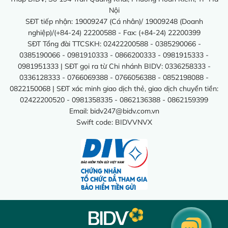
Nội
SĐT tiếp nhận: 19009247 (Cá nhân)/ 19009248 (Doanh
nghiệp)/(+84-24) 22200588 - Fax: (+84-24) 22200399
SĐT Tổng đài TTCSKH: 02422200588 - 0385290066 -
0385190066 - 0981910333 - 0866200333 - 0981915333 -
0981951333 | SĐT gọi ra từ Chi nhánh BIDV: 0336258333 -
0336128333 - 0766069388 - 0766056388 - 0852198088 -
0822150068 | SĐT xác minh giao dịch thẻ, giao dịch chuyển tiền:
02422200520 - 0981358335 - 0862136388 - 0862159399
Email:
bidv247@bidv.com.vn
Swift code: BIDVVNVX