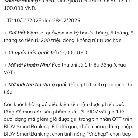
SmartBanking
có phát sinh giao dịch tài chính ghi nợ từ
100,000 VNĐ.
- Từ 10/01/2025 đến 28/02/2025:
+
Gửi tiết kiệm
tại quầy/online kỳ hạn 3 tháng, 6 tháng, 9
tháng số tiền từ 200 triệu đồng; không rút trước hạn.
+
Chuyển tiền quốc tế
từ 2,000 USD.
+
Mở tài khoản Như Ý
có thu phí từ 1 triệu đồng (chưa
VAT)
+
Mở mới thẻ tín dụng quốc tế
có phát sinh giao dịch chi
tiêu.
Các khách hàng đủ điều kiện sẽ nhận được phiếu quà
tặng để mua các sản phẩm quà Tết BIDV với giá 1 Đ,
dưới dạng mã giảm giá được gửi trong tin nhắn OTT trên
BIDV SmartBanking. Để đối quà, khách hàng đăng nhập
BIDV SmartBanking, chọn tính năng “VnShop”, chọn tiếp