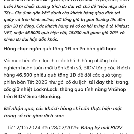
triển khai chuỗi chương trình ưu đãi với chủ đề “Hòa nhịp đón
Tết – Gia đình gắn kết” dành cho khách hàng giao dịch tại
quầy và trên kênh online, với tổng giá trị giải thưởng lên đến
gần 20 tỷ đồng. Các khách hàng sẽ có cơ hội trúng ô tô Vinfast
VF7, nhận 46.5000 quà hiện vật, 15.000 mã giảm giá 20% và
nhiều ưu đãi hấp dẫn khác.
Hàng chục ngàn quà tặng 1Đ phiên bản giới hạn:
Với mục tiêu đem lại cho các khách hàng những trải
nghiệm hoàn toàn mới trên kênh số, BIDV tặng các khách
hàng
46.500 phiếu quà tặng 1Đ
để đổi các quà tặng
phiên bản Tết 2025 như gối cổ du lịch,
túi đay thời trang,
cốc giữ nhiệt LocknLock, thông qua tính năng VnShop
trên BIDV SmartBanking
.
Để nhận quà, các khách hàng chỉ cần thực hiện một
trong số các giao dịch sau:
- Từ 12/12/2024 đến 28/02/2025:
Đăng ký mới BIDV