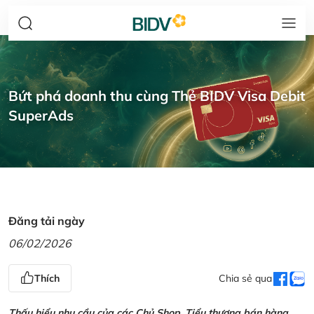
Bứt phá doanh thu cùng Thẻ BIDV Visa Debit
SuperAds
Đăng tải ngày
06/02/2026
Thích
Chia sẻ qua
Thấu hiểu nhu cầu của các Chủ Shop, Tiểu thương bán hàng