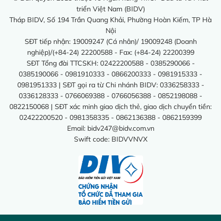
triển Việt Nam (BIDV)
Tháp BIDV, Số 194 Trần Quang Khải, Phường Hoàn Kiếm, TP Hà
Nội
SĐT tiếp nhận: 19009247 (Cá nhân)/ 19009248 (Doanh
nghiệp)/(+84-24) 22200588 - Fax: (+84-24) 22200399
SĐT Tổng đài TTCSKH: 02422200588 - 0385290066 -
0385190066 - 0981910333 - 0866200333 - 0981915333 -
0981951333 | SĐT gọi ra từ Chi nhánh BIDV: 0336258333 -
0336128333 - 0766069388 - 0766056388 - 0852198088 -
0822150068 | SĐT xác minh giao dịch thẻ, giao dịch chuyển tiền:
02422200520 - 0981358335 - 0862136388 - 0862159399
Email:
bidv247@bidv.com.vn
Swift code: BIDVVNVX