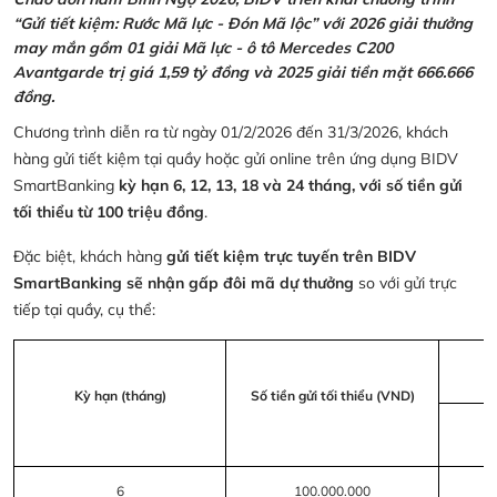
“Gửi tiết kiệm: Rước Mã lực - Đón Mã lộc” với 2026 giải thưởng
may mắn gồm 01 giải Mã lực - ô tô Mercedes C200
Avantgarde trị giá 1,59 tỷ đồng và 2025 giải tiền mặt 666.666
đồng.
Chương trình diễn ra từ ngày 01/2/2026 đến 31/3/2026, khách
hàng gửi tiết kiệm tại quầy hoặc gửi online trên ứng dụng BIDV
SmartBanking
kỳ hạn 6, 12, 13, 18 và 24 tháng, với số tiền gửi
tối thiểu từ 100 triệu đồng
.
Đặc biệt, khách hàng
gửi tiết kiệm trực tuyến trên BIDV
SmartBanking sẽ nhận gấp đôi mã dự thưởng
so với gửi trực
tiếp tại quầy, cụ thể:
Kỳ hạn (tháng)
Số tiền gửi tối thiểu (VND)
6
100.000.000