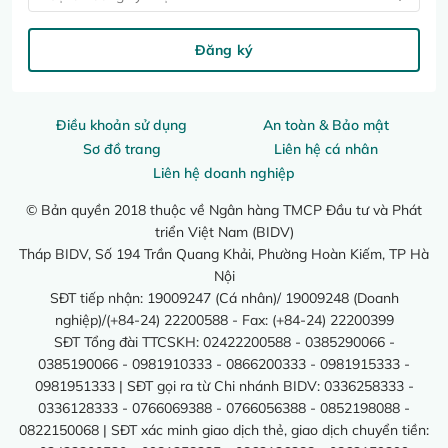
Đăng ký
Điều khoản sử dụng
An toàn & Bảo mật
Sơ đồ trang
Liên hệ cá nhân
Liên hệ doanh nghiệp
© Bản quyền 2018 thuộc về Ngân hàng TMCP Đầu tư và Phát
triển Việt Nam (BIDV)
Tháp BIDV, Số 194 Trần Quang Khải, Phường Hoàn Kiếm, TP Hà
Nội
SĐT tiếp nhận: 19009247 (Cá nhân)/ 19009248 (Doanh
nghiệp)/(+84-24) 22200588 - Fax: (+84-24) 22200399
SĐT Tổng đài TTCSKH: 02422200588 - 0385290066 -
0385190066 - 0981910333 - 0866200333 - 0981915333 -
0981951333 | SĐT gọi ra từ Chi nhánh BIDV: 0336258333 -
0336128333 - 0766069388 - 0766056388 - 0852198088 -
0822150068 | SĐT xác minh giao dịch thẻ, giao dịch chuyển tiền: