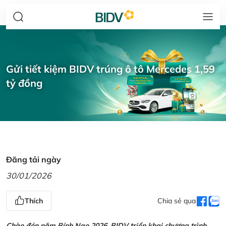
Gửi tiết kiệm BIDV trúng ô tô Mercedes 1,59
tỷ đồng
Đăng tải ngày
30/01/2026
Thích
Chia sẻ qua
Chào đón năm Bính Ngọ 2026, BIDV triển khai chương trình