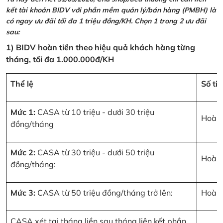
kết tài khoản BIDV với phần mềm quản lý/bán hàng (PMBH) là
có ngay ưu đãi tối đa 1 triệu đồng/KH. Chọn 1 trong 2 ưu đãi
sau:
1) BIDV hoàn tiền theo hiệu quả khách hàng từng
tháng, tối đa 1.000.000đ/KH
Thể lệ
Số ti
Mức 1:
CASA từ 10 triệu - dưới 30 triệu
Hoàn 
đồng/tháng
Mức 2:
CASA từ 30 triệu - dưới 50 triệu
Hoàn 
đồng/tháng:
Mức 3:
CASA từ 50 triệu đồng/tháng trở lên:
Hoàn 
CASA xét tại tháng liền sau tháng liên kết phần