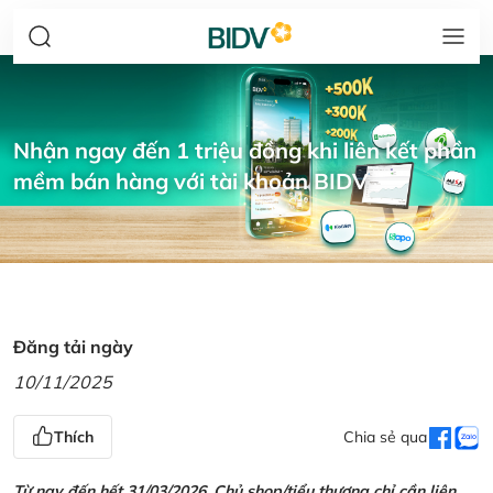
Nhận ngay đến 1 triệu đồng khi liên kết phần
mềm bán hàng với tài khoản BIDV
Đăng tải ngày
10/11/2025
Thích
Chia sẻ qua
Từ nay đến hết 31/03/2026, Chủ shop/tiểu thương chỉ cần liên