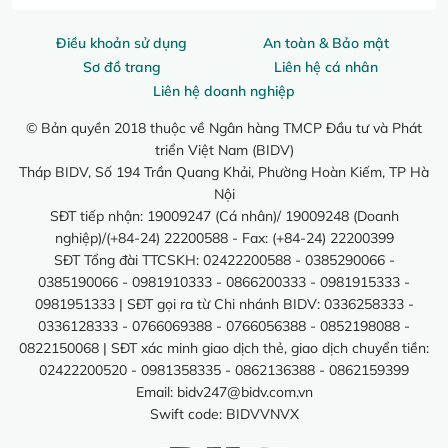
Điều khoản sử dụng
An toàn & Bảo mật
Sơ đồ trang
Liên hệ cá nhân
Liên hệ doanh nghiệp
© Bản quyền 2018 thuộc về Ngân hàng TMCP Đầu tư và Phát
triển Việt Nam (BIDV)
Tháp BIDV, Số 194 Trần Quang Khải, Phường Hoàn Kiếm, TP Hà
Nội
SĐT tiếp nhận: 19009247 (Cá nhân)/ 19009248 (Doanh
nghiệp)/(+84-24) 22200588 - Fax: (+84-24) 22200399
SĐT Tổng đài TTCSKH: 02422200588 - 0385290066 -
0385190066 - 0981910333 - 0866200333 - 0981915333 -
0981951333 | SĐT gọi ra từ Chi nhánh BIDV: 0336258333 -
0336128333 - 0766069388 - 0766056388 - 0852198088 -
0822150068 | SĐT xác minh giao dịch thẻ, giao dịch chuyển tiền:
02422200520 - 0981358335 - 0862136388 - 0862159399
Email:
bidv247@bidv.com.vn
Swift code: BIDVVNVX